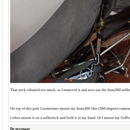
That stick vibrated too much, so I removed it and now use the Insta360 selfie
On top of this pole I sometimes mount my Insta360 One (360 degrees camera)
I often mount it on a selfiestick and hold it in my hand. Or I mount my GoPro H
De tovenaar