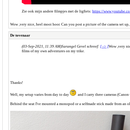
Zie ook mijn andere filmpjes met de ligfiets:
https://www.youtube.c
Wow ,very nice, heel mooi hoor. Can you post a picture of the camera set up,
De tovenaar
(03-Sep-2021, 11:39 AM)
Sarangel Gevel schreef:
[ -> ]
Wow ,very nic
films of my own adventures on my trike.
Thanks!
Well, my setup varies from day to day
and I carry three cameras (Canon 
Behind the seat I've mounted a monopod or a selfmade stick made from an old