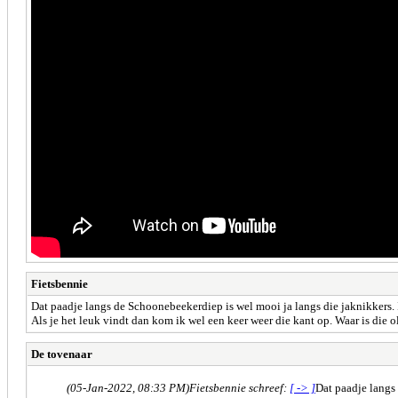
Fietsbennie
Dat paadje langs de Schoonebeekerdiep is wel mooi ja langs die jaknikkers. 
Als je het leuk vindt dan kom ik wel een keer weer die kant op. Waar is die o
De tovenaar
(05-Jan-2022, 08:33 PM)
Fietsbennie schreef:
[ -> ]
Dat paadje langs 