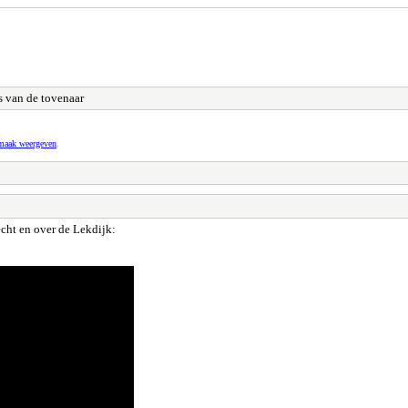
s van de tovenaar
pmaak weergeven
.
cht en over de Lekdijk: