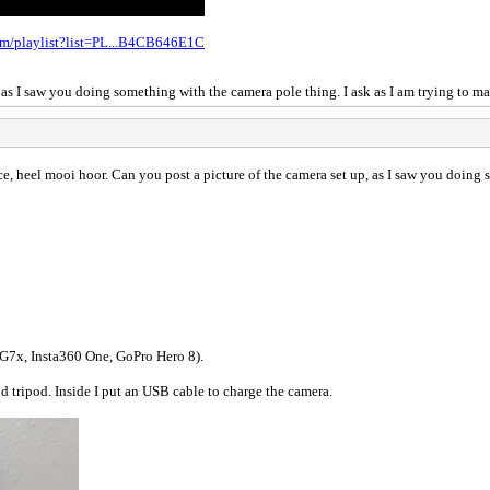
om/playlist?list=PL...B4CB646E1C
 as I saw you doing something with the camera pole thing. I ask as I am trying to 
e, heel mooi hoor. Can you post a picture of the camera set up, as I saw you doing 
G7x, Insta360 One, GoPro Hero 8).
 tripod. Inside I put an USB cable to charge the camera.