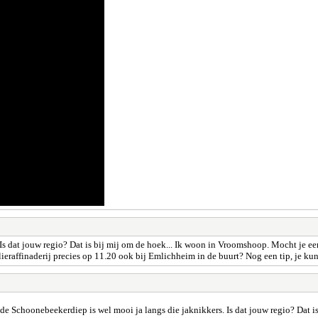
Is dat jouw regio? Dat is bij mij om de hoek... Ik woon in Vroomshoop. Mocht je een
lieraffinaderij precies op 11.20 ook bij Emlichheim in de buurt? Nog een tip, je kun
de Schoonebeekerdiep is wel mooi ja langs die jaknikkers. Is dat jouw regio? Dat i