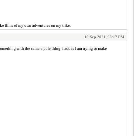
make films of my own adventures on my trike.
18-Sep-2021, 03:17 PM
something with the camera pole thing. I ask as I am trying to make