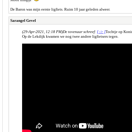
De Baron was mijn eerste ligfiets. Ruim 10 jaar geleden alweer.
Sarangel Gevel
(29-Apr-2021, 12:18 PM)
De tovenaar schreef:
[ -> ]
Tochtje op Koni
Op de Lekdijk kwamen we nog twee andere ligfietsers tegen.