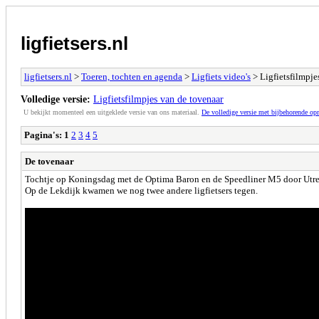
ligfietsers.nl
ligfietsers.nl
>
Toeren, tochten en agenda
>
Ligfiets video's
> Ligfietsfilmpje
Volledige versie:
Ligfietsfilmpjes van de tovenaar
U bekijkt momenteel een uitgeklede versie van ons materiaal.
De volledige versie met bijbehorende o
Pagina's:
1
2
3
4
5
De tovenaar
Tochtje op Koningsdag met de Optima Baron en de Speedliner M5 door Utre
Op de Lekdijk kwamen we nog twee andere ligfietsers tegen.