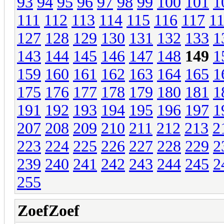
93
94
95
96
97
98
99
100
101
1
111
112
113
114
115
116
117
1
127
128
129
130
131
132
133
1
143
144
145
146
147
148
149
1
159
160
161
162
163
164
165
1
175
176
177
178
179
180
181
1
191
192
193
194
195
196
197
1
207
208
209
210
211
212
213
2
223
224
225
226
227
228
229
2
239
240
241
242
243
244
245
2
255
ZoefZoef