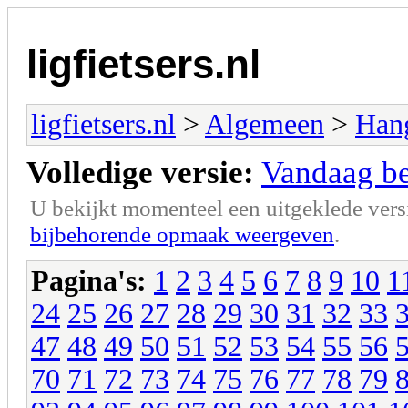
ligfietsers.nl
ligfietsers.nl
>
Algemeen
>
Han
Volledige versie:
Vandaag ben
U bekijkt momenteel een uitgeklede vers
bijbehorende opmaak weergeven
.
Pagina's:
1
2
3
4
5
6
7
8
9
10
1
24
25
26
27
28
29
30
31
32
33
47
48
49
50
51
52
53
54
55
56
70
71
72
73
74
75
76
77
78
79