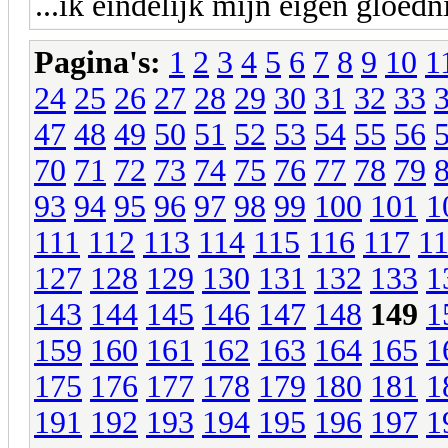
...ik eindelijk mijn eigen glo
Pagina's:
1
2
3
4
5
6
7
8
9
10
1
24
25
26
27
28
29
30
31
32
33
47
48
49
50
51
52
53
54
55
56
70
71
72
73
74
75
76
77
78
79
93
94
95
96
97
98
99
100
101
1
111
112
113
114
115
116
117
1
127
128
129
130
131
132
133
1
143
144
145
146
147
148
149
1
159
160
161
162
163
164
165
1
175
176
177
178
179
180
181
1
191
192
193
194
195
196
197
1