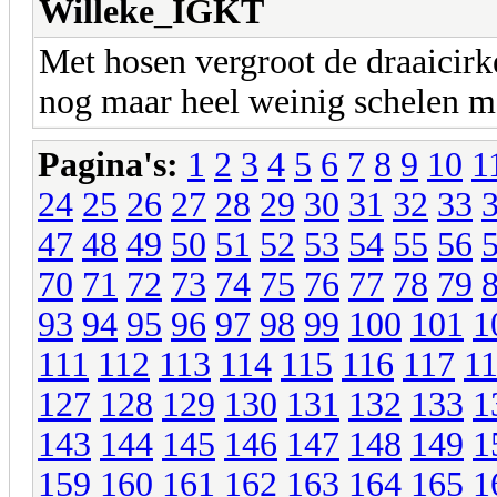
Willeke_IGKT
Met hosen vergroot de draaicir
nog maar heel weinig schelen me
Pagina's:
1
2
3
4
5
6
7
8
9
10
1
24
25
26
27
28
29
30
31
32
33
47
48
49
50
51
52
53
54
55
56
70
71
72
73
74
75
76
77
78
79
93
94
95
96
97
98
99
100
101
1
111
112
113
114
115
116
117
1
127
128
129
130
131
132
133
1
143
144
145
146
147
148
149
1
159
160
161
162
163
164
165
1