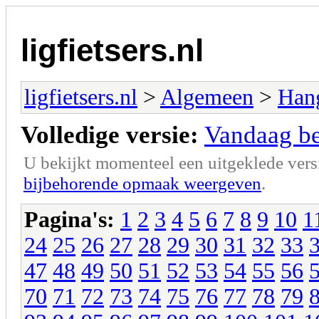
ligfietsers.nl
ligfietsers.nl
>
Algemeen
>
Han
Volledige versie:
Vandaag ben
U bekijkt momenteel een uitgeklede vers
bijbehorende opmaak weergeven
.
Pagina's:
1
2
3
4
5
6
7
8
9
10
1
24
25
26
27
28
29
30
31
32
33
47
48
49
50
51
52
53
54
55
56
70
71
72
73
74
75
76
77
78
79