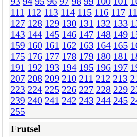
93
94
95
96
97
98
99
100
101
1
111
112
113
114
115
116
117
1
127
128
129
130
131
132
133
1
143
144
145
146
147
148
149
1
159
160
161
162
163
164
165
1
175
176
177
178
179
180
181
1
191
192
193
194
195
196
197
1
207
208
209
210
211
212
213
2
223
224
225
226
227
228
229
2
239
240
241
242
243
244
245
2
255
Frutsel