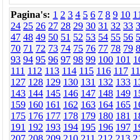
Pagina's:
1
2
3
4
5
6
7
8
9
10
1
24
25
26
27
28
29
30
31
32
33
47
48
49
50
51
52
53
54
55
56
70
71
72
73
74
75
76
77
78
79
93
94
95
96
97
98
99
100
101
1
111
112
113
114
115
116
117
1
127
128
129
130
131
132
133
1
143
144
145
146
147
148
149
1
159
160
161
162
163
164
165
1
175
176
177
178
179
180
181
1
191
192
193
194
195
196
197
1
207
208
209
210
211
212
213
2