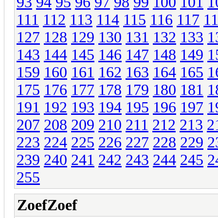
93
94
95
96
97
98
99
100
101
1
111
112
113
114
115
116
117
1
127
128
129
130
131
132
133
1
143
144
145
146
147
148
149
1
159
160
161
162
163
164
165
1
175
176
177
178
179
180
181
1
191
192
193
194
195
196
197
1
207
208
209
210
211
212
213
2
223
224
225
226
227
228
229
2
239
240
241
242
243
244
245
2
255
ZoefZoef