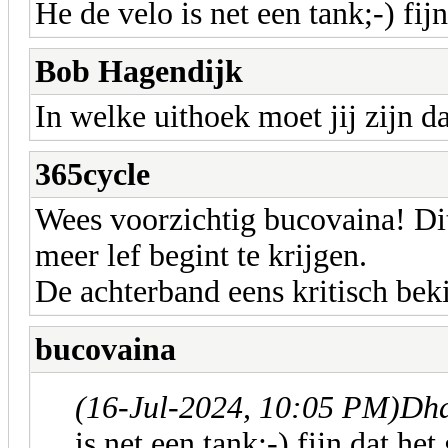
He de velo is net een tank;-) fij
Bob Hagendijk
In welke uithoek moet jij zijn da
365cycle
Wees voorzichtig bucovaina! Dit
meer lef begint te krijgen.
De achterband eens kritisch bek
bucovaina
(16-Jul-2024, 10:05 PM)
Dha
is net een tank;-) fijn dat he