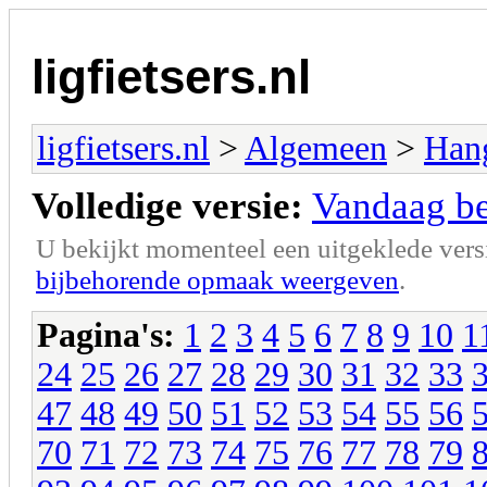
ligfietsers.nl
ligfietsers.nl
>
Algemeen
>
Han
Volledige versie:
Vandaag ben
U bekijkt momenteel een uitgeklede vers
bijbehorende opmaak weergeven
.
Pagina's:
1
2
3
4
5
6
7
8
9
10
1
24
25
26
27
28
29
30
31
32
33
47
48
49
50
51
52
53
54
55
56
70
71
72
73
74
75
76
77
78
79