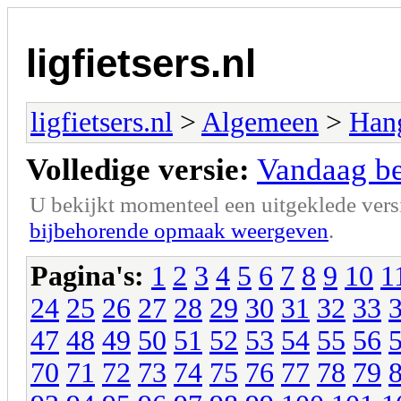
ligfietsers.nl
ligfietsers.nl
>
Algemeen
>
Han
Volledige versie:
Vandaag ben
U bekijkt momenteel een uitgeklede vers
bijbehorende opmaak weergeven
.
Pagina's:
1
2
3
4
5
6
7
8
9
10
1
24
25
26
27
28
29
30
31
32
33
47
48
49
50
51
52
53
54
55
56
70
71
72
73
74
75
76
77
78
79