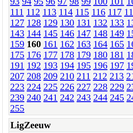
93
94
95
96
97
98
99
100
101
1
111
112
113
114
115
116
117
1
127
128
129
130
131
132
133
1
143
144
145
146
147
148
149
1
159
160
161
162
163
164
165
1
175
176
177
178
179
180
181
1
191
192
193
194
195
196
197
1
207
208
209
210
211
212
213
2
223
224
225
226
227
228
229
2
239
240
241
242
243
244
245
2
255
LigZeeuw