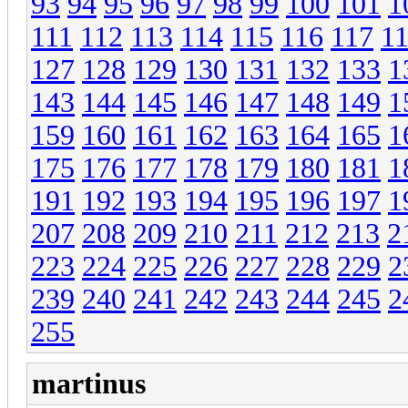
93
94
95
96
97
98
99
100
101
1
111
112
113
114
115
116
117
1
127
128
129
130
131
132
133
1
143
144
145
146
147
148
149
1
159
160
161
162
163
164
165
1
175
176
177
178
179
180
181
1
191
192
193
194
195
196
197
1
207
208
209
210
211
212
213
2
223
224
225
226
227
228
229
2
239
240
241
242
243
244
245
2
255
martinus