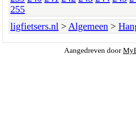
255
ligfietsers.nl
>
Algemeen
>
Han
Aangedreven door
My