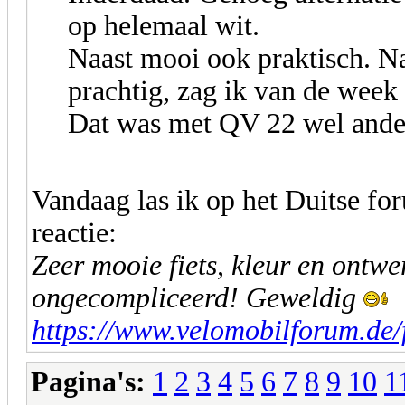
op helemaal wit.
Naast mooi ook praktisch. Na
prachtig, zag ik van de week
Dat was met QV 22 wel ande
Vandaag las ik op het Duitse f
reactie:
Zeer mooie fiets, kleur en ontwer
ongecompliceerd! Geweldig
https://www.velomobilforum.de/
Pagina's:
1
2
3
4
5
6
7
8
9
10
1