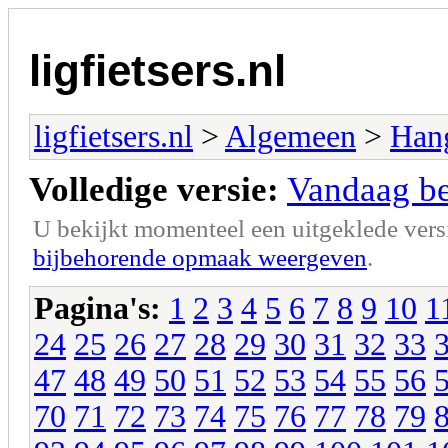
ligfietsers.nl
ligfietsers.nl
>
Algemeen
>
Han
Volledige versie:
Vandaag ben
U bekijkt momenteel een uitgeklede vers
bijbehorende opmaak weergeven
.
Pagina's:
1
2
3
4
5
6
7
8
9
10
1
24
25
26
27
28
29
30
31
32
33
47
48
49
50
51
52
53
54
55
56
70
71
72
73
74
75
76
77
78
79