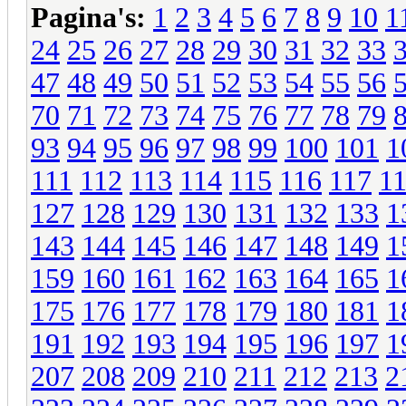
Pagina's:
1
2
3
4
5
6
7
8
9
10
1
24
25
26
27
28
29
30
31
32
33
47
48
49
50
51
52
53
54
55
56
70
71
72
73
74
75
76
77
78
79
93
94
95
96
97
98
99
100
101
1
111
112
113
114
115
116
117
1
127
128
129
130
131
132
133
1
143
144
145
146
147
148
149
1
159
160
161
162
163
164
165
1
175
176
177
178
179
180
181
1
191
192
193
194
195
196
197
1
207
208
209
210
211
212
213
2