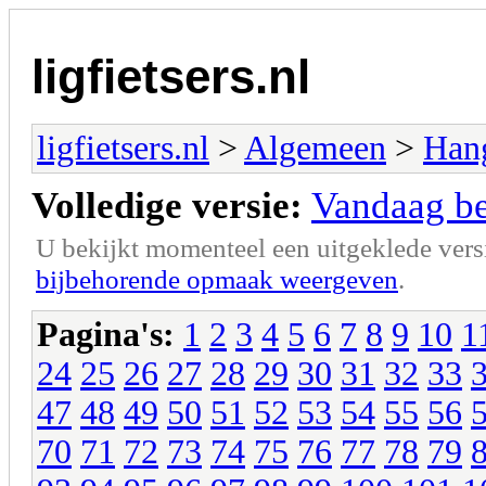
ligfietsers.nl
ligfietsers.nl
>
Algemeen
>
Han
Volledige versie:
Vandaag ben
U bekijkt momenteel een uitgeklede vers
bijbehorende opmaak weergeven
.
Pagina's:
1
2
3
4
5
6
7
8
9
10
1
24
25
26
27
28
29
30
31
32
33
47
48
49
50
51
52
53
54
55
56
70
71
72
73
74
75
76
77
78
79