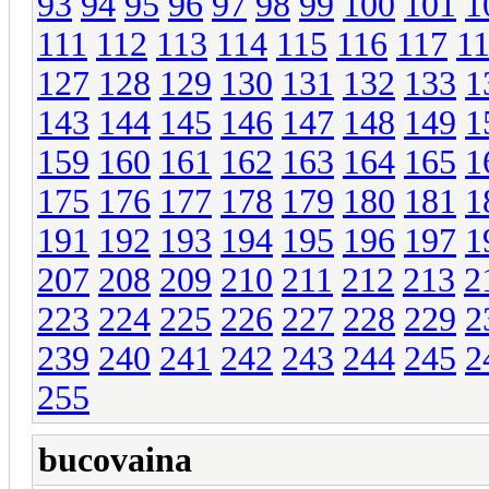
93
94
95
96
97
98
99
100
101
1
111
112
113
114
115
116
117
1
127
128
129
130
131
132
133
1
143
144
145
146
147
148
149
1
159
160
161
162
163
164
165
1
175
176
177
178
179
180
181
1
191
192
193
194
195
196
197
1
207
208
209
210
211
212
213
2
223
224
225
226
227
228
229
2
239
240
241
242
243
244
245
2
255
bucovaina