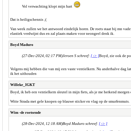
Vol verwachting klopt mijn hart
Dat is heiligschennis ;(
Van week zullen we het antwoord eindelijk horen. De roets staat bij mn vade
elastiek verdwijnt dus en zal plaats maken voor neongeel denk ik.
Boyd Maduro
(27-Dec-2024, 02:17 PM)
Jeroen S schreef:
[ -> ]
Boyd, zie ook de po
Volgens mij hebben die van mij een vaste ventielkern. Nu anderhalve dag l
ik het uithouden
Willeke_IGKT
Boyd, ik heb een ventielkern sleutel in mijn fiets, als je me herkend morgen
Witte Strada met gele knopen op blauwe sticker en vlag op de smurfenmuts.
Wim -de roetsende
(28-Dec-2024, 12:18 AM)
Boyd Maduro schreef:
[ -> ]