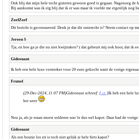
Ook blij dat mijn hele tocht gisteren gewoon goed is gegaan. Nagenoeg de h
Bij aankomst was ik erg blij dat ik er was maar ik voelde me eigenlijk nog b
ZoefZoef
Dit bericht is gecensureerd. Denk je dat dit onterecht is? Neem contact op m
Jeroen S
Tja, en hoe ga je die nu niet kwijtraken? ( dat gebeurt mij ook hoor, dat ik 
Gideonaut
Ik heb een hele luxe versterker voor 20 euro gekocht want de vorige eigenaa
Frutsel
(29-Dec-2024, 11:07 PM)
Gideonaut schreef:
[ -> ]
Ik heb een hele lu
het weer
Nou ja, als je eraan moest solderen was 'ie dus wel kapot. Daar had de vorige
Gideonaut
Als een boutje los zit is toch niet gelijk je hele fiets kapot?