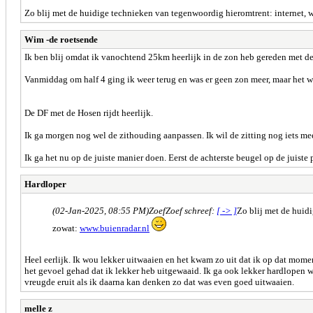
Zo blij met de huidige technieken van tegenwoordig hieromtrent: internet, w
Wim -de roetsende
Ik ben blij omdat ik vanochtend 25km heerlijk in de zon heb gereden met de
Vanmiddag om half 4 ging ik weer terug en was er geen zon meer, maar het wa
De DF met de Hosen rijdt heerlijk.
Ik ga morgen nog wel de zithouding aanpassen. Ik wil de zitting nog iets meer
Ik ga het nu op de juiste manier doen. Eerst de achterste beugel op de juiste
Hardloper
(02-Jan-2025, 08:55 PM)
ZoefZoef schreef:
[ -> ]
Zo blij met de huid
zowat:
www.buienradar.nl
Heel eerlijk. Ik wou lekker uitwaaien en het kwam zo uit dat ik op dat mome
het gevoel gehad dat ik lekker heb uitgewaaid. Ik ga ook lekker hardlopen wa
vreugde eruit als ik daarna kan denken zo dat was even goed uitwaaien.
melle z