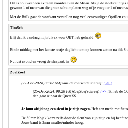
Dat is nou weer een extreem voordeel van de Milan. Als je de stoelsteuntjes aa
gewoon 1 of meer van die groen schuimplaten weg of je voegt er 1 of meer aa
Met de Bülk gaat de voorkant verstellen nog veel eenvoudiger. Optillen en ie
TimSch
Blij dat ik vandaag mijn bivak voor OBT heb gehaald
Einde middag met het laatste restje daglicht tent op kunnen zetten na dik 8 u
Nu rust avond en vroeg de slaapzak in
ZoefZoef
(27-Dec-2024, 08:42 AM)
Wim -de roetsende schreef:
[ -> ]
(25-Dec-2024, 08:28 PM)
ZoefZoef schreef:
[ -> ]
Ik heb de CC
dan gaat ie naar de QuestXS.
Je kunt altijd nog een sleuf in je zitje zagen.
Heft een mede-roeifiets
De 50mm Kojak komt zelfs door de sleuf van zijn zitje en hij heeft ze
Jouw band is 3mm smaller/minder hoog.