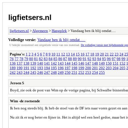
ligfietsers.nl
ligfietsers.nl
>
Algemeen
>
Hangplek
> Vandaag ben ik blij omdat.....
Volledige versie:
Vandaag ben ik blij omdat.....
U bekijkt momenteel een uitgeklede versie van ons materiaal.
De volledige versie met bijbehorende o
Pagina's:
1
2
3
4
5
6
7
8
9
10
11
12
13
14
15
16
17
18
19
20
21
22
23
24
2
76
77
78
79
80
81
82
83
84
85
86
87
88
89
90
91
92
93
94
95
96
97
98
99
136
137
138
139
140
141
142
143
144
145
146
147
148
149
150
151
152
189
190
191
192
193
194
195
196
197
198
199
200
201
202
203
204
205
242
243
244
245
246
247
248
249
250
251
252
253
254
255
Jeroen S
Boyd, zie ook de post van Wim op de vorige pagina, bij Schwalbe binnenband
Wim -de roetsende
Ik ben nog steeds blij. Ik heb de stoel van de DF iets naar voren gezet en aan
Nu zit ik er nog beter en fijner in. Het is altijd wel een heel gedoe, maar het i