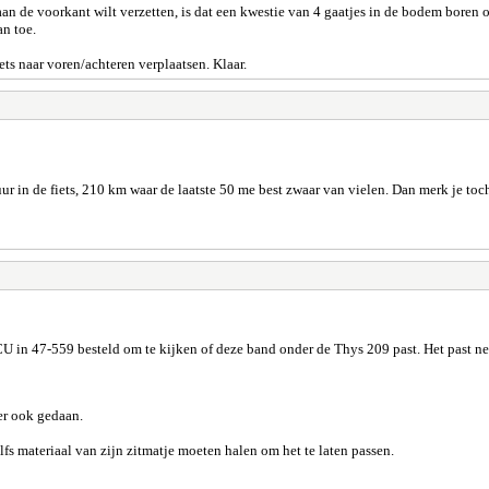
n de voorkant wilt verzetten, is dat een kwestie van 4 gaatjes in de bodem boren of 
n toe.
ts naar voren/achteren verplaatsen. Klaar.
ur in de fiets, 210 km waar de laatste 50 me best zwaar van vielen. Dan merk je toch
U in 47-559 besteld om te kijken of deze band onder de Thys 209 past. Het past net wel
er ook gedaan.
lfs materiaal van zijn zitmatje moeten halen om het te laten passen.