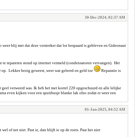
30-Dec-2024, 02:37 AM
n weer blij met dat deze versterker dat lot bespaard is gebleven en Gideonaut
at te repareren stond op internet vermeld (condensatoren vervangen). Het
 op. Lekker bezig geweest, weer wat geleerd en geld toe
Reparatie is
r geel verweerd was. Ik heb het met korrel 220 opgeschuurd en alle lelijke
arna even kijken voor een spuitbusje blanke lak ofzo zodat er weer een
01-Jan-2025, 04:52 AM
 of net niet. Past ie, dan blijft ie op de roets. Past het niet