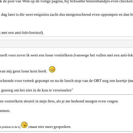
k de post van Wim op de vorige pagina, bij Schwalbe binnenbandjes even checken of
e dag later is die weer enigszins zacht dus morgenochtend even oppompen en dan b
 met een anti-lekvloeistof).
eeft voor zover ik weet een losse ventielkern (vanwege het vullen met een anti-lek
 van mij geen losse kern heeft.
 ochtends voor vertrek gepompt en na de lunch stop van de OBT nog een keertje (me
ed genoeg om het niet in de kou te verwisselen"
en ventielkern sleutel in mijn fiets, als je me herkend morgen even vragen.
enmuts.
maar niet meer gesproken.
re plekken in de rij
)