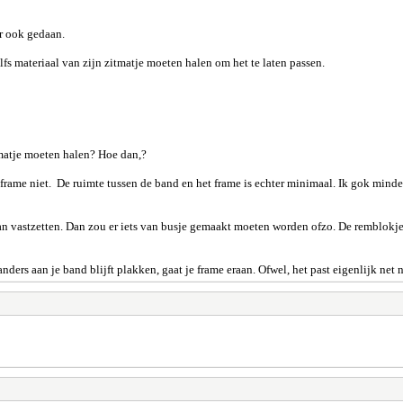
er ook gedaan.
lfs materiaal van zijn zitmatje moeten halen om het te laten passen.
tmatje moeten halen? Hoe dan,?
et frame niet. De ruimte tussen de band en het frame is echter minimaal. Ik gok min
kan vastzetten. Dan zou er iets van busje gemaakt moeten worden ofzo. De remblokjes
anders aan je band blijft plakken, gaat je frame eraan. Ofwel, het past eigenlijk ne