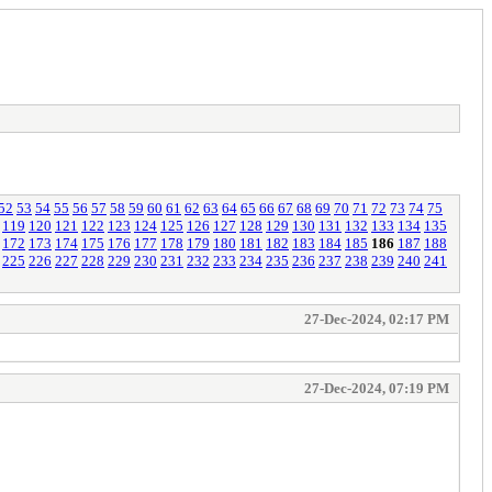
52
53
54
55
56
57
58
59
60
61
62
63
64
65
66
67
68
69
70
71
72
73
74
75
119
120
121
122
123
124
125
126
127
128
129
130
131
132
133
134
135
172
173
174
175
176
177
178
179
180
181
182
183
184
185
186
187
188
225
226
227
228
229
230
231
232
233
234
235
236
237
238
239
240
241
27-Dec-2024, 02:17 PM
27-Dec-2024, 07:19 PM