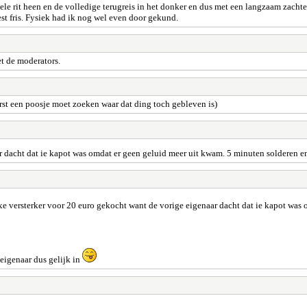
ele rit heen en de volledige terugreis in het donker en dus met een langzaam zacht
est fris. Fysiek had ik nog wel even door gekund.
et de moderators.
eerst een poosje moet zoeken waar dat ding toch gebleven is)
r dacht dat ie kapot was omdat er geen geluid meer uit kwam. 5 minuten solderen e
xe versterker voor 20 euro gekocht want de vorige eigenaar dacht dat ie kapot was
 eigenaar dus gelijk in