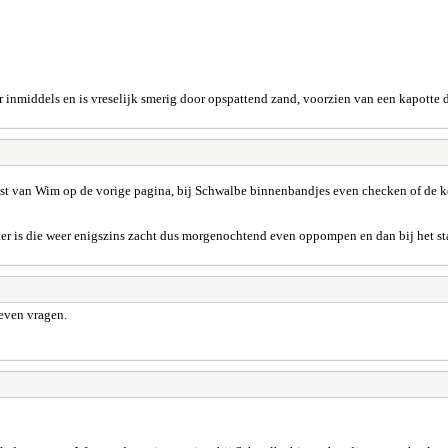
r inmiddels en is vreselijk smerig door opspattend zand, voorzien van een kapotte 
st van Wim op de vorige pagina, bij Schwalbe binnenbandjes even checken of de ker
ater is die weer enigszins zacht dus morgenochtend even oppompen en dan bij het 
 even vragen.