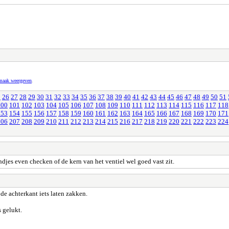
pmaak weergeven
.
5
26
27
28
29
30
31
32
33
34
35
36
37
38
39
40
41
42
43
44
45
46
47
48
49
50
51
100
101
102
103
104
105
106
107
108
109
110
111
112
113
114
115
116
117
118
153
154
155
156
157
158
159
160
161
162
163
164
165
166
167
168
169
170
171
206
207
208
209
210
211
212
213
214
215
216
217
218
219
220
221
222
223
224
jes even checken of de kern van het ventiel wel goed vast zit.
 de achterkant iets laten zakken.
s gelukt.