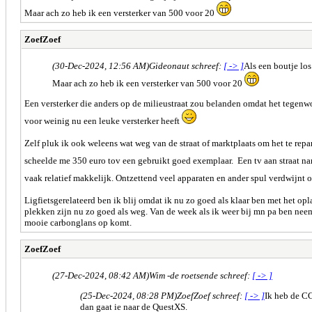
Maar ach zo heb ik een versterker van 500 voor 20
ZoefZoef
(30-Dec-2024, 12:56 AM)
Gideonaut schreef:
[ -> ]
Als een boutje los 
Maar ach zo heb ik een versterker van 500 voor 20
Een versterker die anders op de milieustraat zou belanden omdat het tegenwoo
voor weinig nu een leuke versterker heeft
Zelf pluk ik ook weleens wat weg van de straat of marktplaats om het te rep
scheelde me 350 euro tov een gebruikt goed exemplaar. Een tv aan straat n
vaak relatief makkelijk. Ontzettend veel apparaten en ander spul verdwijnt 
Ligfietsgerelateerd ben ik blij omdat ik nu zo goed als klaar ben met het op
plekken zijn nu zo goed als weg. Van de week als ik weer bij mn pa ben neem
mooie carbonglans op komt.
ZoefZoef
(27-Dec-2024, 08:42 AM)
Wim -de roetsende schreef:
[ -> ]
(25-Dec-2024, 08:28 PM)
ZoefZoef schreef:
[ -> ]
Ik heb de CC
dan gaat ie naar de QuestXS.