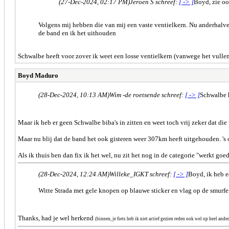
(27-Dec-2024, 02:17 PM)
Jeroen S schreef:
[ -> ]
Boyd, zie oo
Volgens mij hebben die van mij een vaste ventielkern. Nu anderhalv
de band en ik het uithouden
Schwalbe heeft voor zover ik weet een losse ventielkern (vanwege het vullen
Boyd Maduro
(28-Dec-2024, 10:13 AM)
Wim -de roetsende schreef:
[ -> ]
Schwalbe h
Maar ik heb er geen Schwalbe biba's in zitten en weet toch vrij zeker dat die
Maar nu blij dat de band het ook gisteren weer 307km heeft uitgehouden. 's
Als ik thuis ben dan fix ik het wel, nu zit het nog in de categorie "werkt go
(28-Dec-2024, 12:24 AM)
Willeke_IGKT schreef:
[ -> ]
Boyd, ik heb e
Witte Strada met gele knopen op blauwe sticker en vlag op de smurf
Thanks, had je wel herkend
(binnen, je fiets heb ik niet actief gezien reden ook wel op heel ande