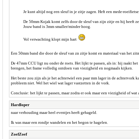
Je kunt altijd nog een sleuf in je zitje zagen. Heft een mede-roeifiets
De 50mm Kojak komt zelfs door de sleuf van zijn zitje en hij heeft ze
Jouw band is 3mm smaller/minder hoog.
Vol verwachting klopt mijn hart
Een 50mm band die door de sleuf van zn zitje komt en materiaal van het zi
De 47mm CCU ligt nu onder de roets. Het lijkt te passen, als in: hij raakt h
brengen, het frame volledig ontdoen van viezigheid en nogmaals kijken.
Het beste zou zijn als je het achterwiel een paar mm lager in de achtervork 
probleem niet. Wel het wiel wat lager vastzetten in de vork.
Conclusie: het lijkt te passen, maar zodra er ook maar een viezigheid of wat 
Hardloper
naar verhouding maar heel eventjes heeft gehageld.
Ik was maar een rondje wandelen en het begon te hagelen.
ZoefZoef