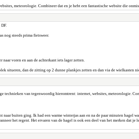
ebsites, meteorologie. Combineer dat en je hebt een fantastische website die onmi
 DF.
s nog steeds prima fietsweer.
 naar voren en aan de achterkant iets lager zetten.
 plek situeren, dan de zitting op 2 dunne plankjes zetten en dan via de wielkasten ni
ige technieken van tegenwoordig hieromtrent: internet, websites, meteorologie. Com
nt naar buiten ging. Ik had een warme winterjas aan en na de paar minuten hagel wa
nneer het regent. Het ervaren van de hagel is ook een deel van het merken dat je le