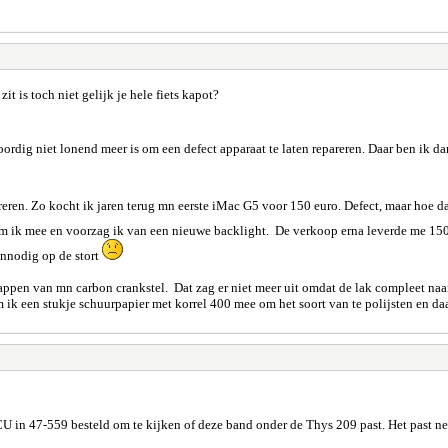
zit is toch niet gelijk je hele fiets kapot?
rdig niet lonend meer is om een defect apparaat te laten repareren. Daar ben ik da
areren. Zo kocht ik jaren terug mn eerste iMac G5 voor 150 euro. Defect, maar hoe d
am ik mee en voorzag ik van een nieuwe backlight. De verkoop erna leverde me 150
onnodig op de stort
lappen van mn carbon crankstel. Dat zag er niet meer uit omdat de lak compleet naa
 ik een stukje schuurpapier met korrel 400 mee om het soort van te polijsten en da
U in 47-559 besteld om te kijken of deze band onder de Thys 209 past. Het past net wel