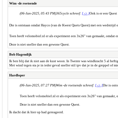
Wim -de roetsende
(06-Jan-2025, 05:43 PM)
365cycle schreef:
[ -> ]
Ook is er een Ques
Die is ontstaan omdat Hayco (van de Kwest Quets Quest) met een wedstrijd o
Toen heeft velomobiel.nl er als experiment een 3x26" van gemaakt, omdat e
Deze is niet sneller dan een gewone Quest.
Bob Hagendijk
Ik ben blij dat ik niet aan de kust woon. In Twente was windkracht 5 al he
Met wind tegen sta je in ieder geval sneller stil ipv dat je in de greppel of 
Hardloper
(06-Jan-2025, 07:27 PM)
Wim -de roetsende schreef:
[ -> ]
Die is ont
Toen heeft velomobiel.nl er als experiment een 3x26" van gemaakt, o
Deze is niet sneller dan een gewone Quest.
Ik dacht dat ik hier op had gereageerd.