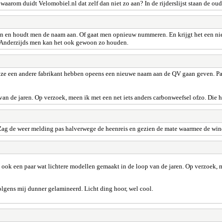
waarom duidt Velomobiel.nl dat zelf dan niet zo aan? In de rijderslijst staan de o
 en houdt men de naam aan. Of gaat men opnieuw nummeren. En krijgt het een nie
n. Anderzijds men kan het ook gewoon zo houden.
e een andere fabrikant hebben opeens een nieuwe naam aan de QV gaan geven. Pas 
an de jaren. Op verzoek, meen ik met een net iets anders carbonweefsel ofzo. Die h
g de weer melding pas halverwege de heenreis en gezien de mate waarmee de wind hier
t ook een paar wat lichtere modellen gemaakt in de loop van de jaren. Op verzoek, 
olgens mij dunner gelamineerd. Licht ding hoor, wel cool.