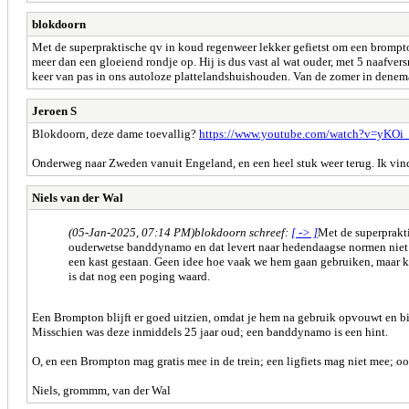
blokdoorn
Met de superpraktische qv in koud regenweer lekker gefietst om een brompto
meer dan een gloeiend rondje op. Hij is dus vast al wat ouder, met 5 naafver
keer van pas in ons autoloze plattelandshuishouden. Van de zomer in denem
Jeroen S
Blokdoorn, deze dame toevallig?
https://www.youtube.com/watch?v=yKOi
Onderweg naar Zweden vanuit Engeland, en een heel stuk weer terug. Ik vind 
Niels van der Wal
(05-Jan-2025, 07:14 PM)
blokdoorn schreef:
[ -> ]
Met de superprakti
ouderwetse banddynamo en dat levert naar hedendaagse normen niet mee
een kast gestaan. Geen idee hoe vaak we hem gaan gebruiken, maar k
is dat nog een poging waard.
Een Brompton blijft er goed uitzien, omdat je hem na gebruik opvouwt en bi
Misschien was deze inmiddels 25 jaar oud; een banddynamo is een hint.
O, en een Brompton mag gratis mee in de trein; een ligfiets mag niet mee; ook 
Niels, grommm, van der Wal