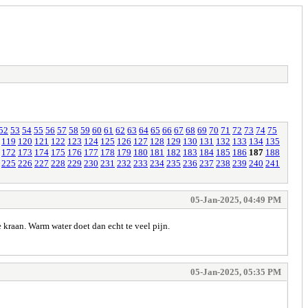
52
53
54
55
56
57
58
59
60
61
62
63
64
65
66
67
68
69
70
71
72
73
74
75
119
120
121
122
123
124
125
126
127
128
129
130
131
132
133
134
135
172
173
174
175
176
177
178
179
180
181
182
183
184
185
186
187
188
225
226
227
228
229
230
231
232
233
234
235
236
237
238
239
240
241
05-Jan-2025, 04:49 PM
 kraan. Warm water doet dan echt te veel pijn.
05-Jan-2025, 05:35 PM