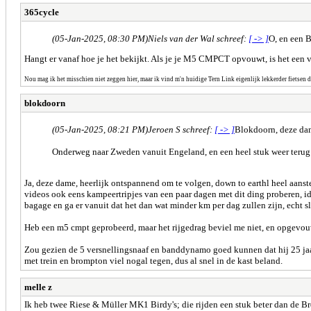
365cycle
(05-Jan-2025, 08:30 PM)
Niels van der Wal schreef:
[ -> ]
O, en een B
Hangt er vanaf hoe je het bekijkt. Als je je M5 CMPCT opvouwt, is het een v
Nou mag ik het misschien niet zeggen hier, maar ik vind m'n huidige Tern Link eigenlijk lekkerder fietsen 
blokdoorn
(05-Jan-2025, 08:21 PM)
Jeroen S schreef:
[ -> ]
Blokdoorn, deze da
Onderweg naar Zweden vanuit Engeland, en een heel stuk weer terug. I
Ja, deze dame, heerlijk ontspannend om te volgen, down to earthl heel aanste
videos ook eens kampeertripjes van een paar dagen met dit ding proberen, id
bagage en ga er vanuit dat het dan wat minder km per dag zullen zijn, echt sl
Heb een m5 cmpt geprobeerd, maar het rijgedrag beviel me niet, en opgevou
Zou gezien de 5 versnellingsnaaf en banddynamo goed kunnen dat hij 25 jaar 
met trein en brompton viel nogal tegen, dus al snel in de kast beland.
melle z
Ik heb twee Riese & Müller MK1 Birdy's; die rijden een stuk beter dan de 