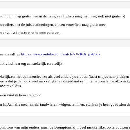
rompton mag gratis mee in de trein; een ligfiets mag niet mee; ook niet gratis :-)
ouwfiets met de juiste afmetingen, en een vouwfiets mag gratis mee.
dan de M5 CMPCT, ondanks dat die laatste sneller was...
me toevallig?
https://www.youtube.com/watch?v=yKOi_pVoSok
k vind haar erg aanstekelijk en vrolijk.
kelijk,en niet commercieel zo als veel andere youtubes. Naast tripjes naar plekken d
ee is dat je dan ook veel makkelijker en onge-land een internationale ice ofzo in 
ow travel dus.
wen vind ik hem erg groot.
is. Aan alle mechaniek, tandwielen, velgen, remmen, etc. kun je heel goed zien dat
Bromptons van mijn ouders, maar de Bromptons zijn veel makkelijker op te vouwen 