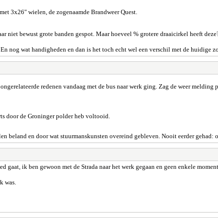
t met 3x26" wielen, de zogenaamde Brandweer Quest.
ar niet bewust grote banden gespot. Maar hoeveel % grotere draaicirkel heeft deze
n nog wat handigheden en dan is het toch echt wel een verschil met de huidige zoal
m ongerelateerde redenen vandaag met de bus naar werk ging. Zag de weer melding 
arts door de Groninger polder heb voltooid.
elen beland en door wat stuurmanskunsten overeind gebleven. Nooit eerder gehad: 
ed gaat, ik ben gewoon met de Strada naar het werk gegaan en geen enkele moment t
k was.