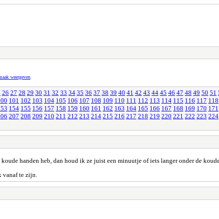
pmaak weergeven
.
5
26
27
28
29
30
31
32
33
34
35
36
37
38
39
40
41
42
43
44
45
46
47
48
49
50
51
100
101
102
103
104
105
106
107
108
109
110
111
112
113
114
115
116
117
118
153
154
155
156
157
158
159
160
161
162
163
164
165
166
167
168
169
170
171
206
207
208
209
210
211
212
213
214
215
216
217
218
219
220
221
222
223
224
e koude handen heb, dan houd ik ze juist een minuutje of iets langer onder de koude
vanaf te zijn.