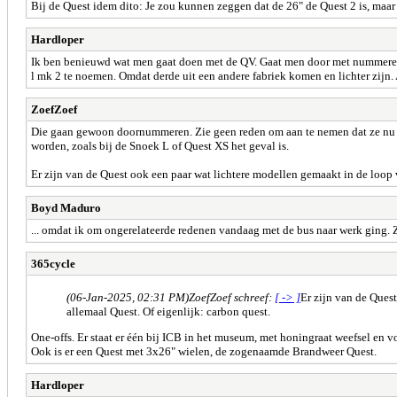
Bij de Quest idem dito: Je zou kunnen zeggen dat de 26" de Quest 2 is, maar 
Hardloper
Ik ben benieuwd wat men gaat doen met de QV. Gaat men door met nummeren
l mk 2 te noemen. Omdat derde uit een andere fabriek komen en lichter zij
ZoefZoef
Die gaan gewoon doornummeren. Zie geen reden om aan te nemen dat ze nu z
worden, zoals bij de Snoek L of Quest XS het geval is.
Er zijn van de Quest ook een paar wat lichtere modellen gemaakt in de loop v
Boyd Maduro
... omdat ik om ongerelateerde redenen vandaag met de bus naar werk ging. Za
365cycle
(06-Jan-2025, 02:31 PM)
ZoefZoef schreef:
[ -> ]
Er zijn van de Ques
allemaal Quest. Of eigenlijk: carbon quest.
One-offs. Er staat er één bij ICB in het museum, met honingraat weefsel en v
Ook is er een Quest met 3x26" wielen, de zogenaamde Brandweer Quest.
Hardloper