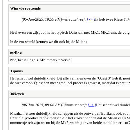
Wim -de roetsende
(05-Jan-2025, 10:59 PM)
melle z schreef:
[ -> ]
Ik heb twee Riese & 
Heel even een zijspoor. Is het typisch Duits om met MK1, MK2, enz. de volge
In de vm-wereld kennen we dit ook bij de Milans.
melle z
Nee, het is Engels. MK = mark = versie.
Tijanus
Het schept wel duidelijkheid. Bij alle verhalen over de "Quest 3" heb ik noo
de niet-carbon-Quest een meer gradueel proces is geweest, maar dat is natuur
365cycle
(06-Jan-2025, 09:08 AM)
Tijanus schreef:
[ -> ]
Het schept wel duide
Mwah... het zou duidelijkheid scheppen als de ontwerper/fabrikant ook zou 
Er zijn bijvoorbeeld ook mensen die het erover hebben dat de Milan er als S
nummertje telt zijn we nu bij de Mk7, waarbij er van beide modellen er 1 of 2