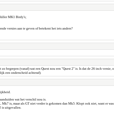
Müller MK1 Birdy's;
nde versies aan te geven of betekent het iets anders?
it zo begrepen (vanaf) wat een Quest nou een "Quest 2" is. Is dat de 26 inch versie,
lijk een onderscheid achteraf).
lijkheid.
aanduiden wat het verschil nou is.
L Mk7 is, maar als GT niet verder is gekomen dan Mk5. Klopt ook niet, want er was 
 is uitgevallen.