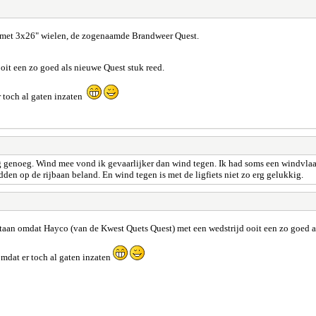
t met 3x26" wielen, de zogenaamde Brandweer Quest.
oit een zo goed als nieuwe Quest stuk reed.
r toch al gaten inzaten
ftig genoeg. Wind mee vond ik gevaarlijker dan wind tegen. Ik had soms een windvl
midden op de rijbaan beland. En wind tegen is met de ligfiets niet zo erg gelukkig.
staan omdat Hayco (van de Kwest Quets Quest) met een wedstrijd ooit een zo goed a
mdat er toch al gaten inzaten