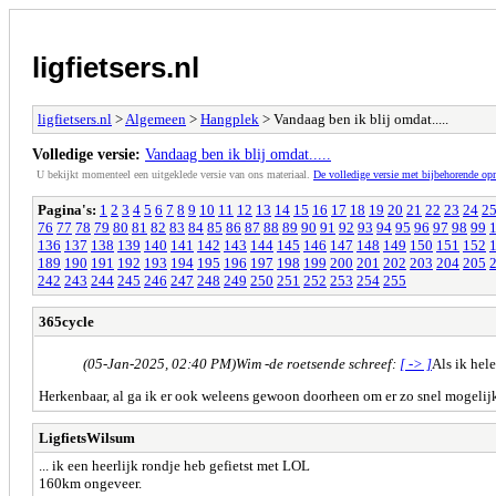
ligfietsers.nl
ligfietsers.nl
>
Algemeen
>
Hangplek
> Vandaag ben ik blij omdat.....
Volledige versie:
Vandaag ben ik blij omdat.....
U bekijkt momenteel een uitgeklede versie van ons materiaal.
De volledige versie met bijbehorende o
Pagina's:
1
2
3
4
5
6
7
8
9
10
11
12
13
14
15
16
17
18
19
20
21
22
23
24
2
76
77
78
79
80
81
82
83
84
85
86
87
88
89
90
91
92
93
94
95
96
97
98
99
136
137
138
139
140
141
142
143
144
145
146
147
148
149
150
151
152
189
190
191
192
193
194
195
196
197
198
199
200
201
202
203
204
205
242
243
244
245
246
247
248
249
250
251
252
253
254
255
365cycle
(05-Jan-2025, 02:40 PM)
Wim -de roetsende schreef:
[ -> ]
Als ik hel
Herkenbaar, al ga ik er ook weleens gewoon doorheen om er zo snel mogelijk 
LigfietsWilsum
... ik een heerlijk rondje heb gefietst met LOL
160km ongeveer.