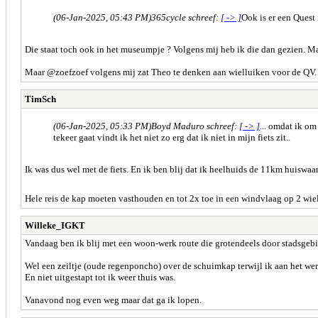
(06-Jan-2025, 05:43 PM)
365cycle schreef:
[ -> ]
Ook is er een Ques
Die staat toch ook in het museumpje ? Volgens mij heb ik die dan gezien. Ma
Maar @zoefzoef volgens mij zat Theo te denken aan wielluiken voor de QV. E
TimSch
(06-Jan-2025, 05:33 PM)
Boyd Maduro schreef:
[ -> ]
... omdat ik o
tekeer gaat vindt ik het niet zo erg dat ik niet in mijn fiets zit..
Ik was dus wel met de fiets. En ik ben blij dat ik heelhuids de 11km huiswa
Hele reis de kap moeten vasthouden en tot 2x toe in een windvlaag op 2 wi
Willeke_IGKT
Vandaag ben ik blij met een woon-werk route die grotendeels door stadsgebi
Wel een zeiltje (oude regenponcho) over de schuimkap terwijl ik aan het wer
En niet uitgestapt tot ik weer thuis was.
Vanavond nog even weg maar dat ga ik lopen.