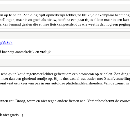
n op te halen. Zon ding rijdt opmerkelijk lekker, zo blijkt, dit exemplaar heeft 
snellingen, maar is zo goed als nieuw, heeft na een paar ritjes alleen maar in een 
arken iemand gezien die er mee fietskampeerde, dus wie weet is dat nog een poging
_pVoSok
haar erg aanstekelijk en vrolijk.
sche qv in koud regenweer lekker gefietst om een brompton op te halen. Zon ding ri
r dan een gloeiend rondje op. Hij is dus vast al wat ouder, met 5 naafversnellingen
omt vast een keer van pas in ons autoloze plattelandshuishouden. Van de zomer in
nnen zet. Droog, warm en niet tegen andere fietsen aan. Verder beschermt de vouwc
niet gratis :-)