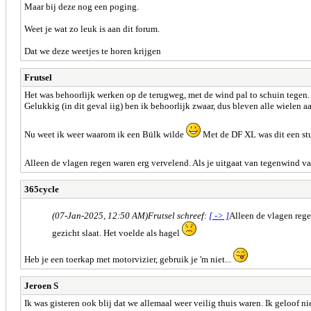
Maar bij deze nog een poging.
Weet je wat zo leuk is aan dit forum.
Dat we deze weetjes te horen krijgen
Frutsel
Het was behoorlijk werken op de terugweg, met de wind pal to schuin tegen
Gelukkig (in dit geval iig) ben ik behoorlijk zwaar, dus bleven alle wielen a
Nu weet ik weer waarom ik een Bülk wilde
Met de DF XL was dit een st
Alleen de vlagen regen waren erg vervelend. Als je uitgaat van tegenwind v
365cycle
(07-Jan-2025, 12:50 AM)
Frutsel schreef:
[ -> ]
Alleen de vlagen reg
gezicht slaat. Het voelde als hagel
Heb je een toerkap met motorvizier, gebruik je 'm niet...
Jeroen S
Ik was gisteren ook blij dat we allemaal weer veilig thuis waren. Ik geloof