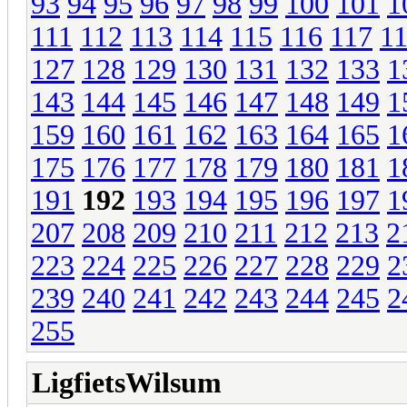
93
94
95
96
97
98
99
100
101
1
111
112
113
114
115
116
117
1
127
128
129
130
131
132
133
1
143
144
145
146
147
148
149
1
159
160
161
162
163
164
165
1
175
176
177
178
179
180
181
1
191
192
193
194
195
196
197
1
207
208
209
210
211
212
213
2
223
224
225
226
227
228
229
2
239
240
241
242
243
244
245
2
255
LigfietsWilsum