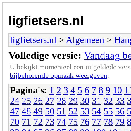
ligfietsers.nl
ligfietsers.nl
>
Algemeen
>
Han
Volledige versie:
Vandaag ben
U bekijkt momenteel een uitgeklede vers
bijbehorende opmaak weergeven
.
Pagina's:
1
2
3
4
5
6
7
8
9
10
1
24
25
26
27
28
29
30
31
32
33
47
48
49
50
51
52
53
54
55
56
70
71
72
73
74
75
76
77
78
79