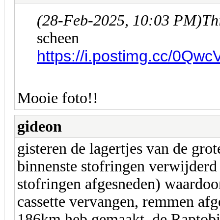
(28-Feb-2025, 10:03 PM)
Th
scheen
https://i.postimg.cc/0Qw
Mooie foto!!
gideon
gisteren de lagertjes van de gro
binnenste stofringen verwijderd 
stofringen afgesneden) waardoor 
cassette vervangen, remmen afge
186km heb gemaakt, de Raptobik