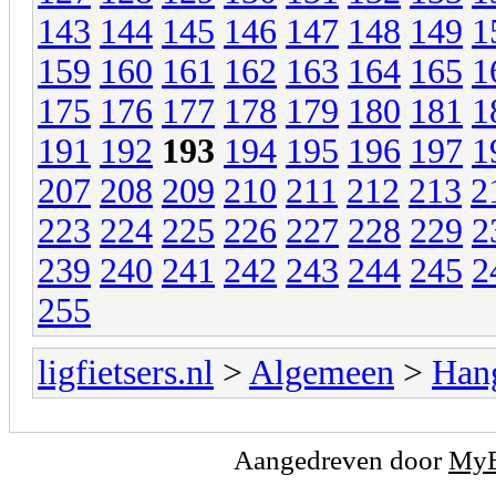
143
144
145
146
147
148
149
1
159
160
161
162
163
164
165
1
175
176
177
178
179
180
181
1
191
192
193
194
195
196
197
1
207
208
209
210
211
212
213
2
223
224
225
226
227
228
229
2
239
240
241
242
243
244
245
2
255
ligfietsers.nl
>
Algemeen
>
Han
Aangedreven door
My