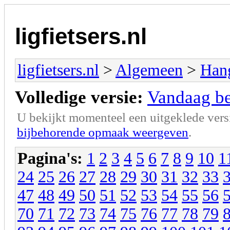
ligfietsers.nl
ligfietsers.nl
>
Algemeen
>
Han
Volledige versie:
Vandaag ben
U bekijkt momenteel een uitgeklede vers
bijbehorende opmaak weergeven
.
Pagina's:
1
2
3
4
5
6
7
8
9
10
1
24
25
26
27
28
29
30
31
32
33
47
48
49
50
51
52
53
54
55
56
70
71
72
73
74
75
76
77
78
79