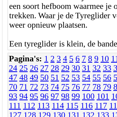
een soort hefboom waarmee je o
trekken. Waar je de Tyreglider 
weer opnieuw plaatsen.
Een tyreglider is klein, de ban
Pagina's:
1
2
3
4
5
6
7
8
9
10
1
24
25
26
27
28
29
30
31
32
33
47
48
49
50
51
52
53
54
55
56
70
71
72
73
74
75
76
77
78
79
93
94
95
96
97
98
99
100
101
1
111
112
113
114
115
116
117
1
127
128
129
130
131
132
133
1