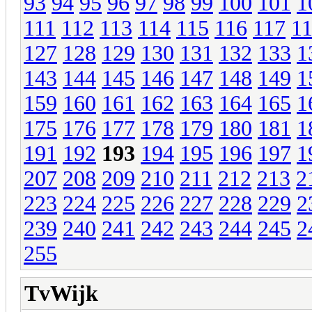
93
94
95
96
97
98
99
100
101
1
111
112
113
114
115
116
117
1
127
128
129
130
131
132
133
1
143
144
145
146
147
148
149
1
159
160
161
162
163
164
165
1
175
176
177
178
179
180
181
1
191
192
193
194
195
196
197
1
207
208
209
210
211
212
213
2
223
224
225
226
227
228
229
2
239
240
241
242
243
244
245
2
255
TvWijk