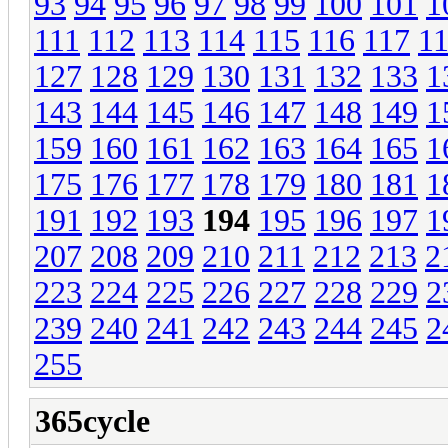
93
94
95
96
97
98
99
100
101
1
111
112
113
114
115
116
117
1
127
128
129
130
131
132
133
1
143
144
145
146
147
148
149
1
159
160
161
162
163
164
165
1
175
176
177
178
179
180
181
1
191
192
193
194
195
196
197
1
207
208
209
210
211
212
213
2
223
224
225
226
227
228
229
2
239
240
241
242
243
244
245
2
255
365cycle