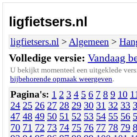
ligfietsers.nl
ligfietsers.nl
>
Algemeen
>
Han
Volledige versie:
Vandaag ben
U bekijkt momenteel een uitgeklede vers
bijbehorende opmaak weergeven
.
Pagina's:
1
2
3
4
5
6
7
8
9
10
1
24
25
26
27
28
29
30
31
32
33
47
48
49
50
51
52
53
54
55
56
70
71
72
73
74
75
76
77
78
79