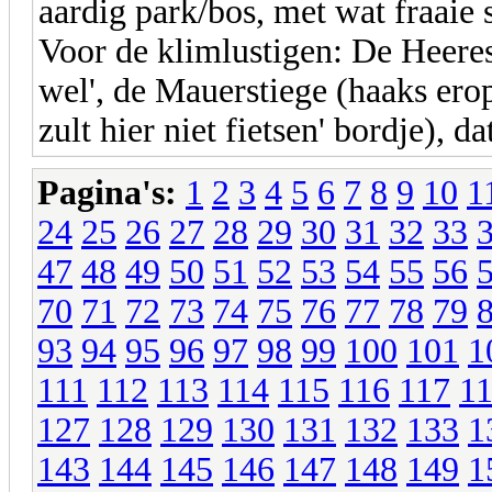
aardig park/bos, met wat fraaie 
Voor de klimlustigen: De Heerest
wel', de Mauerstiege (haaks erop
zult hier niet fietsen' bordje), 
Pagina's:
1
2
3
4
5
6
7
8
9
10
1
24
25
26
27
28
29
30
31
32
33
47
48
49
50
51
52
53
54
55
56
70
71
72
73
74
75
76
77
78
79
93
94
95
96
97
98
99
100
101
1
111
112
113
114
115
116
117
1
127
128
129
130
131
132
133
1
143
144
145
146
147
148
149
1