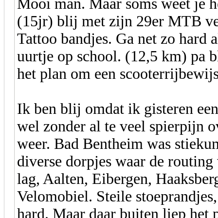
Mooi man. Maar soms weet je he
(15jr) blij met zijn 29er MTB v
Tattoo bandjes. Ga net zo hard al
uurtje op school. (12,5 km) pa b
het plan om een scooterrijbewijs
Ik ben blij omdat ik gisteren een
wel zonder al te veel spierpijn 
weer. Bad Bentheim was stiekum
diverse dorpjes waar de routing
lag, Aalten, Eibergen, Haaksberg
Velomobiel. Steile stoeprandjes,
hard. Maar daar buiten liep he