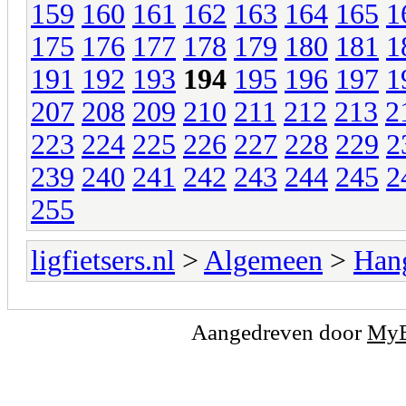
159
160
161
162
163
164
165
1
175
176
177
178
179
180
181
1
191
192
193
194
195
196
197
1
207
208
209
210
211
212
213
2
223
224
225
226
227
228
229
2
239
240
241
242
243
244
245
2
255
ligfietsers.nl
>
Algemeen
>
Han
Aangedreven door
My