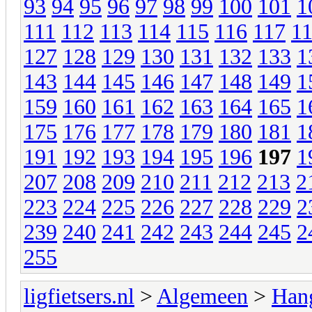
93
94
95
96
97
98
99
100
101
1
111
112
113
114
115
116
117
1
127
128
129
130
131
132
133
1
143
144
145
146
147
148
149
1
159
160
161
162
163
164
165
1
175
176
177
178
179
180
181
1
191
192
193
194
195
196
197
1
207
208
209
210
211
212
213
2
223
224
225
226
227
228
229
2
239
240
241
242
243
244
245
2
255
ligfietsers.nl
>
Algemeen
>
Han