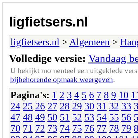
ligfietsers.nl
ligfietsers.nl
>
Algemeen
>
Han
Volledige versie:
Vandaag ben
U bekijkt momenteel een uitgeklede vers
bijbehorende opmaak weergeven
.
Pagina's:
1
2
3
4
5
6
7
8
9
10
1
24
25
26
27
28
29
30
31
32
33
47
48
49
50
51
52
53
54
55
56
70
71
72
73
74
75
76
77
78
79