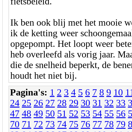
fietsbeleid.
Ik ben ook blij met het mooie we
ik de ketting weer schoongemaa
opgepompt. Het loopt weer beter.
heb overleefd als vorig jaar. Ma
die de snelheid beperkt, de ben
houdt het niet bij.
Pagina's:
1
2
3
4
5
6
7
8
9
10
1
24
25
26
27
28
29
30
31
32
33
47
48
49
50
51
52
53
54
55
56
70
71
72
73
74
75
76
77
78
79