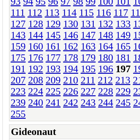
93
94
95
96
97
98
99
100
101
1
111
112
113
114
115
116
117
1
127
128
129
130
131
132
133
1
143
144
145
146
147
148
149
1
159
160
161
162
163
164
165
1
175
176
177
178
179
180
181
1
191
192
193
194
195
196
197
1
207
208
209
210
211
212
213
2
223
224
225
226
227
228
229
2
239
240
241
242
243
244
245
2
255
Gideonaut