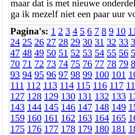
maar dat is met nieuwe onderdel
ga ik mezelf niet een paar uur vo
Pagina's:
1
2
3
4
5
6
7
8
9
10
1
24
25
26
27
28
29
30
31
32
33
47
48
49
50
51
52
53
54
55
56
70
71
72
73
74
75
76
77
78
79
93
94
95
96
97
98
99
100
101
1
111
112
113
114
115
116
117
1
127
128
129
130
131
132
133
1
143
144
145
146
147
148
149
1
159
160
161
162
163
164
165
1
175
176
177
178
179
180
181
1