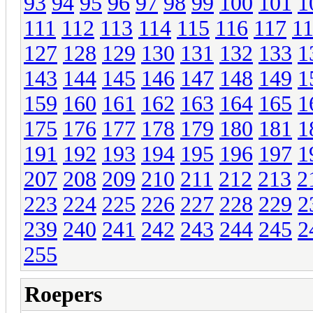
93
94
95
96
97
98
99
100
101
1
111
112
113
114
115
116
117
1
127
128
129
130
131
132
133
1
143
144
145
146
147
148
149
1
159
160
161
162
163
164
165
1
175
176
177
178
179
180
181
1
191
192
193
194
195
196
197
1
207
208
209
210
211
212
213
2
223
224
225
226
227
228
229
2
239
240
241
242
243
244
245
2
255
Roepers