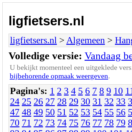
ligfietsers.nl
ligfietsers.nl
>
Algemeen
>
Han
Volledige versie:
Vandaag ben
U bekijkt momenteel een uitgeklede vers
bijbehorende opmaak weergeven
.
Pagina's:
1
2
3
4
5
6
7
8
9
10
1
24
25
26
27
28
29
30
31
32
33
47
48
49
50
51
52
53
54
55
56
70
71
72
73
74
75
76
77
78
79