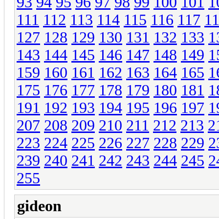
93
94
95
96
97
98
99
100
101
1
111
112
113
114
115
116
117
1
127
128
129
130
131
132
133
1
143
144
145
146
147
148
149
1
159
160
161
162
163
164
165
1
175
176
177
178
179
180
181
1
191
192
193
194
195
196
197
1
207
208
209
210
211
212
213
2
223
224
225
226
227
228
229
2
239
240
241
242
243
244
245
2
255
gideon