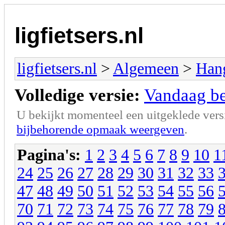
ligfietsers.nl
ligfietsers.nl
>
Algemeen
>
Han
Volledige versie:
Vandaag ben
U bekijkt momenteel een uitgeklede vers
bijbehorende opmaak weergeven
.
Pagina's:
1
2
3
4
5
6
7
8
9
10
1
24
25
26
27
28
29
30
31
32
33
47
48
49
50
51
52
53
54
55
56
70
71
72
73
74
75
76
77
78
79