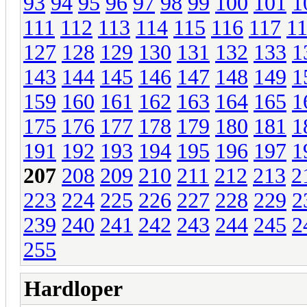
93
94
95
96
97
98
99
100
101
1
111
112
113
114
115
116
117
1
127
128
129
130
131
132
133
1
143
144
145
146
147
148
149
1
159
160
161
162
163
164
165
1
175
176
177
178
179
180
181
1
191
192
193
194
195
196
197
1
207
208
209
210
211
212
213
2
223
224
225
226
227
228
229
2
239
240
241
242
243
244
245
2
255
Hardloper