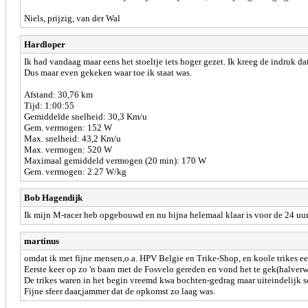
Niels, prijzig, van der Wal
Hardloper
Ik had vandaag maar eens het stoeltje iets hoger gezet. Ik kreeg de indruk dat
Dus maar even gekeken waar toe ik staat was.
Afstand: 30,76 km
Tijd: 1:00:55
Gemiddelde snelheid: 30,3 Km/u
Gem. vermogen: 152 W
Max. snelheid: 43,2 Km/u
Max. vermogen: 520 W
Maximaal gemiddeld vermogen (20 min): 170 W
Gem. vermogen: 2.27 W/kg
Bob Hagendijk
Ik mijn M-racer heb opgebouwd en nu bijna helemaal klaar is voor de 24 uur
martinus
omdat ik met fijne mensen,o.a. HPV Belgie en Trike-Shop, en koole trikes e
Eerste keer op zo 'n baan met de Fosvelo gereden en vond het te gek(halve
De trikes waren in het begin vreemd kwa bochten-gedrag maar uiteindelijk sch
Fijne sfeer daar,jammer dat de opkomst zo laag was.