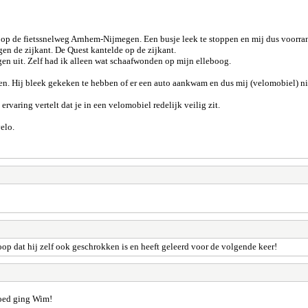
en, op de fietssnelweg Arnhem-Nijmegen. Een busje leek te stoppen en mij dus voorr
gen de zijkant. De Quest kantelde op de zijkant.
gen uit. Zelf had ik alleen wat schaafwonden op mijn elleboog.
en. Hij bleek gekeken te hebben of er een auto aankwam en dus mij (velomobiel) niet
ervaring vertelt dat je in een velomobiel redelijk veilig zit.
elo.
oop dat hij zelf ook geschrokken is en heeft geleerd voor de volgende keer!
goed ging Wim!