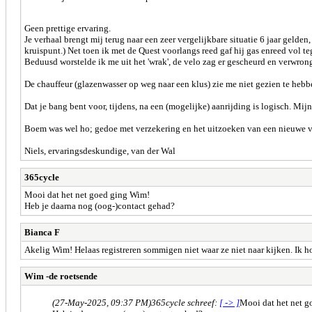
Geen prettige ervaring.
Je verhaal brengt mij terug naar een zeer vergelijkbare situatie 6 jaar geld
kruispunt.) Net toen ik met de Quest voorlangs reed gaf hij gas enreed vol te
Beduusd worstelde ik me uit het 'wrak', de velo zag er gescheurd en verwron
De chauffeur (glazenwasser op weg naar een klus) zie me niet gezien te hebb
Dat je bang bent voor, tijdens, na een (mogelijke) aanrijding is logisch. Mijn 
Boem was wel ho; gedoe met verzekering en het uitzoeken van een nieuwe v
Niels, ervaringsdeskundige, van der Wal
365cycle
Mooi dat het net goed ging Wim!
Heb je daarna nog (oog-)contact gehad?
Bianca F
Akelig Wim! Helaas registreren sommigen niet waar ze niet naar kijken. Ik h
Wim -de roetsende
(27-May-2025, 09:37 PM)
365cycle schreef:
[ -> ]
Mooi dat het net 