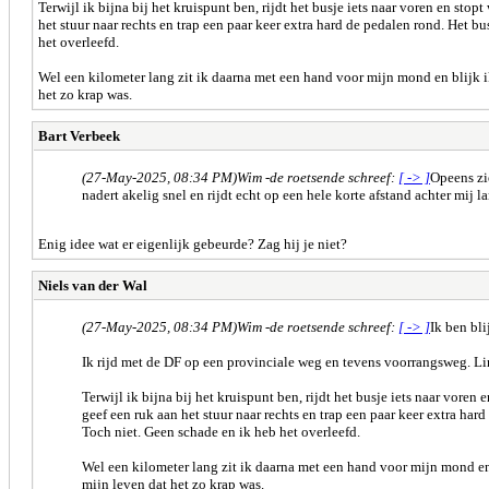
Terwijl ik bijna bij het kruispunt ben, rijdt het busje iets naar voren en st
het stuur naar rechts en trap een paar keer extra hard de pedalen rond. Het b
het overleefd.
Wel een kilometer lang zit ik daarna met een hand voor mijn mond en blijk ik
het zo krap was.
Bart Verbeek
(27-May-2025, 08:34 PM)
Wim -de roetsende schreef:
[ -> ]
Opeens zie
nadert akelig snel en rijdt echt op een hele korte afstand achter mij l
Enig idee wat er eigenlijk gebeurde? Zag hij je niet?
Niels van der Wal
(27-May-2025, 08:34 PM)
Wim -de roetsende schreef:
[ -> ]
Ik ben bl
Ik rijd met de DF op een provinciale weg en tevens voorrangsweg. Lin
Terwijl ik bijna bij het kruispunt ben, rijdt het busje iets naar vore
geef een ruk aan het stuur naar rechts en trap een paar keer extra har
Toch niet. Geen schade en ik heb het overleefd.
Wel een kilometer lang zit ik daarna met een hand voor mijn mond en b
mijn leven dat het zo krap was.