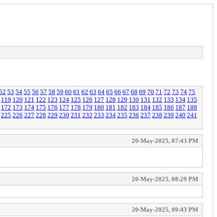
52
53
54
55
56
57
58
59
60
61
62
63
64
65
66
67
68
69
70
71
72
73
74
75
119
120
121
122
123
124
125
126
127
128
129
130
131
132
133
134
135
172
173
174
175
176
177
178
179
180
181
182
183
184
185
186
187
188
225
226
227
228
229
230
231
232
233
234
235
236
237
238
239
240
241
20-May-2025, 07:43 PM
20-May-2025, 08:29 PM
20-May-2025, 09:43 PM