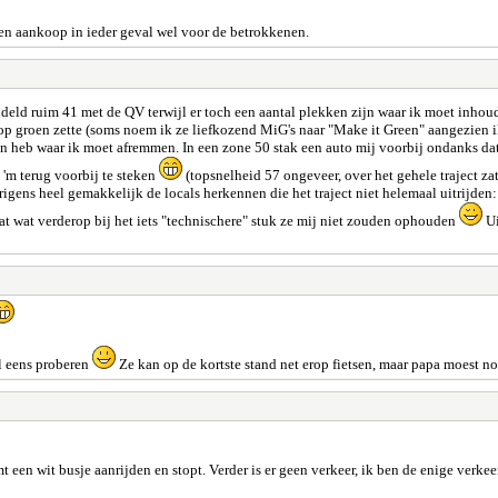
n aankoop in ieder geval wel voor de betrokkenen.
eld ruim 41 met de QV terwijl er toch een aantal plekken zijn waar ik moet inhoude
j op groen zette (soms noem ik ze liefkozend MiG's naar "Make it Green" aangezien 
n heb waar ik moet afremmen. In een zone 50 stak een auto mij voorbij ondanks dat ik
n 'm terug voorbij te steken
(topsnelheid 57 ongeveer, over het gehele traject za
verigens heel gemakkelijk de locals herkennen die het traject niet helemaal uitrijden
at wat verderop bij het iets "technischere" stuk ze mij niet zouden ophouden
Ui
el eens proberen
Ze kan op de kortste stand net erop fietsen, maar papa moest
een wit busje aanrijden en stopt. Verder is er geen verkeer, ik ben de enige verke