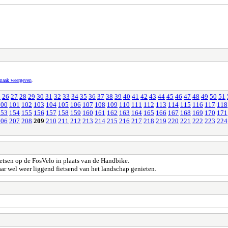
pmaak weergeven
.
5
26
27
28
29
30
31
32
33
34
35
36
37
38
39
40
41
42
43
44
45
46
47
48
49
50
51
100
101
102
103
104
105
106
107
108
109
110
111
112
113
114
115
116
117
118
153
154
155
156
157
158
159
160
161
162
163
164
165
166
167
168
169
170
171
206
207
208
209
210
211
212
213
214
215
216
217
218
219
220
221
222
223
224
ietsen op de FosVelo in plaats van de Handbike.
aar wel weer liggend fietsend van het landschap genieten.