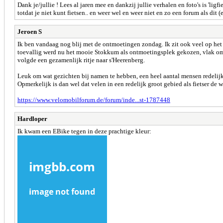
Dank je/jullie ! Lees al jaren mee en dankzij jullie verhalen en foto's is 'lig
totdat je niet kunt fietsen.. en weer wel en weer niet en zo een forum als dit 
Jeroen S
Ik ben vandaag nog blij met de ontmoetingen zondag. Ik zit ook veel op het D
toevallig werd nu het mooie Stokkum als ontmoetingsplek gekozen, vlak om d
volgde een gezamenlijk ritje naar s'Heerenberg.
Leuk om wat gezichten bij namen te hebben, een heel aantal mensen redelijk 
Opmerkelijk is dan wel dat velen in een redelijk groot gebied als fietser de 
https://www.velomobilforum.de/forum/inde...st-1787448
Hardloper
Ik kwam een EBike tegen in deze prachtige kleur: