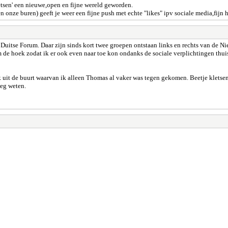
fietsen' een nieuwe,open en fijne wereld geworden.
(en onze buren) geeft je weer een fijne push met echte "likes" ipv sociale media,fijn h
uitse Forum. Daar zijn sinds kort twee groepen ontstaan links en rechts van de Nied
e hoek zodat ik er ook even naar toe kon ondanks de sociale verplichtingen thuis.
uit de buurt waarvan ik alleen Thomas al vaker was tegen gekomen. Beetje kletsen ov
weg weten.