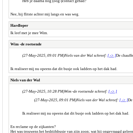
Heb je daarna nog (oog-)contact gehad?
Nee, hij flitste achter mij langs en was weg.
Hardloper
Ik leef met je mee Wim.
Wim -de roetsende
(27-May-2025, 09:01 PM)
Niels van der Wal schreef:
[ -> ]
De chauffe
Ik realiseer mij nu opeens dat dit busje ook ladders op het dak had.
Niels van der Wal
(27-May-2025, 10:28 PM)
Wim -de roetsende schreef:
[ -> ]
(27-May-2025, 09:01 PM)
Niels van der Wal schreef:
[ -> ]
De 
Ik realiseer mij nu opeens dat dit busje ook ladders op het dak had.
En reclame op de zijkanten?
Het was trouwens het bedrijfsbusje van zijn zoon; wat hij ongevraagd geleen