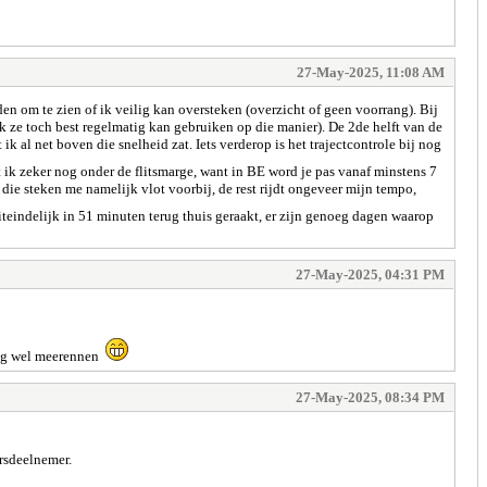
27-May-2025, 11:08 AM
n om te zien of ik veilig kan oversteken (overzicht of geen voorrang). Bij
ik ze toch best regelmatig kan gebruiken op die manier). De 2de helft van de
 al net boven die snelheid zat. Iets verderop is het trajectcontrole bij nog
t ik zeker nog onder de flitsmarge, want in BE word je pas vanaf minstens 7
: die steken me namelijk vlot voorbij, de rest rijdt ongeveer mijn tempo,
teindelijk in 51 minuten terug thuis geraakt, er zijn genoeg dagen waarop
27-May-2025, 04:31 PM
 nog wel meerennen
27-May-2025, 08:34 PM
ersdeelnemer.