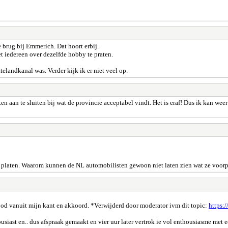
e brug bij Emmerich. Dat hoort erbij.
t iedereen over dezelfde hobby te praten.
elandkanal was. Verder kijk ik er niet veel op.
en aan te sluiten bij wat de provincie acceptabel vindt. Het is eraf! Dus ik kan wee
e platen. Waarom kunnen de NL automobilisten gewoon niet laten zien wat ze voorp
od vanuit mijn kant en akkoord. *Verwijderd door moderator ivm dit topic:
https:/
usiast en.. dus afspraak gemaakt en vier uur later vertrok ie vol enthousiasme met e