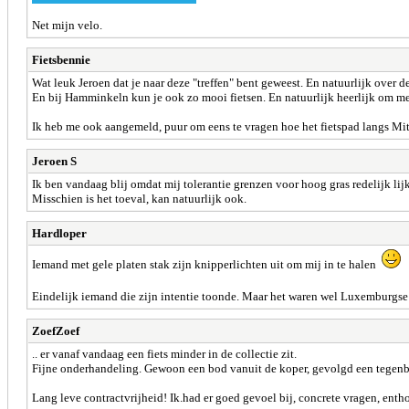
Net mijn velo.
Fietsbennie
Wat leuk Jeroen dat je naar deze "treffen" bent geweest. En natuurlijk over d
En bij Hamminkeln kun je ook zo mooi fietsen. En natuurlijk heerlijk om me
Ik heb me ook aangemeld, puur om eens te vragen hoe het fietspad langs Mitt
Jeroen S
Ik ben vandaag blij omdat mij tolerantie grenzen voor hoog gras redelijk lijk
Misschien is het toeval, kan natuurlijk ook.
Hardloper
Iemand met gele platen stak zijn knipperlichten uit om mij in te halen
Eindelijk iemand die zijn intentie toonde. Maar het waren wel Luxemburgs
ZoefZoef
.. er vanaf vandaag een fiets minder in de collectie zit.
Fijne onderhandeling. Gewoon een bod vanuit de koper, gevolgd een tegenb
Lang leve contractvrijheid! Ik.had er goed gevoel bij, concrete vragen, entho