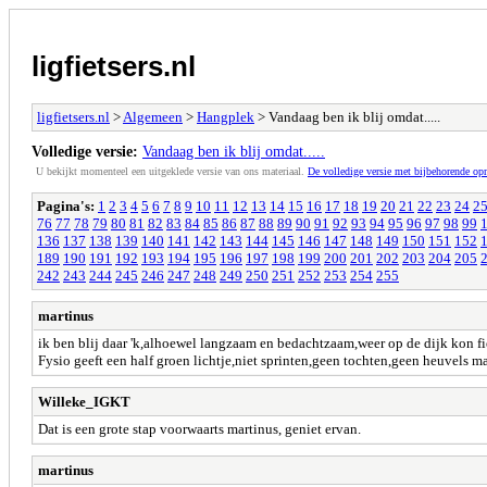
ligfietsers.nl
ligfietsers.nl
>
Algemeen
>
Hangplek
> Vandaag ben ik blij omdat.....
Volledige versie:
Vandaag ben ik blij omdat.....
U bekijkt momenteel een uitgeklede versie van ons materiaal.
De volledige versie met bijbehorende o
Pagina's:
1
2
3
4
5
6
7
8
9
10
11
12
13
14
15
16
17
18
19
20
21
22
23
24
2
76
77
78
79
80
81
82
83
84
85
86
87
88
89
90
91
92
93
94
95
96
97
98
99
136
137
138
139
140
141
142
143
144
145
146
147
148
149
150
151
152
189
190
191
192
193
194
195
196
197
198
199
200
201
202
203
204
205
242
243
244
245
246
247
248
249
250
251
252
253
254
255
martinus
ik ben blij daar 'k,alhoewel langzaam en bedachtzaam,weer op de dijk kon f
Fysio geeft een half groen lichtje,niet sprinten,geen tochten,geen heuvels m
Willeke_IGKT
Dat is een grote stap voorwaarts martinus, geniet ervan.
martinus