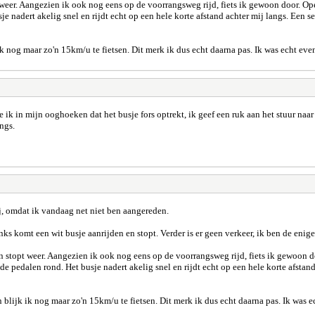
opt weer. Aangezien ik ook nog eens op de voorrangsweg rijd, fiets ik gewoon door. Op
usje nadert akelig snel en rijdt echt op een hele korte afstand achter mij langs. Een
 nog maar zo'n 15km/u te fietsen. Dit merk ik dus echt daarna pas. Ik was echt even
 ik in mijn ooghoeken dat het busje fors optrekt, ik geef een ruk aan het stuur naar
angs.
ij, omdat ik vandaag net niet ben aangereden.
ks komt een wit busje aanrijden en stopt. Verder is er geen verkeer, ik ben de enig
n en stopt weer. Aangezien ik ook nog eens op de voorrangsweg rijd, fiets ik gewoon 
d de pedalen rond. Het busje nadert akelig snel en rijdt echt op een hele korte afsta
lijk ik nog maar zo'n 15km/u te fietsen. Dit merk ik dus echt daarna pas. Ik was ec