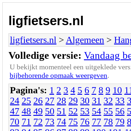
ligfietsers.nl
ligfietsers.nl
>
Algemeen
>
Han
Volledige versie:
Vandaag ben
U bekijkt momenteel een uitgeklede vers
bijbehorende opmaak weergeven
.
Pagina's:
1
2
3
4
5
6
7
8
9
10
1
24
25
26
27
28
29
30
31
32
33
47
48
49
50
51
52
53
54
55
56
70
71
72
73
74
75
76
77
78
79