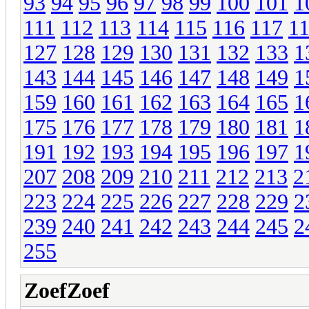
93
94
95
96
97
98
99
100
101
1
111
112
113
114
115
116
117
1
127
128
129
130
131
132
133
1
143
144
145
146
147
148
149
1
159
160
161
162
163
164
165
1
175
176
177
178
179
180
181
1
191
192
193
194
195
196
197
1
207
208
209
210
211
212
213
2
223
224
225
226
227
228
229
2
239
240
241
242
243
244
245
2
255
ZoefZoef