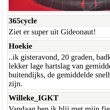
365cycle
Ziet er super uit Gideonaut!
Hoekie
..ik gisteravond, 20 graden, ba
lekker lage hartslag van gemidd
buitendijks, de gemiddelde snel
zijn.
Willeke_IGKT
Vandaag ben ik blij met mijn fiet