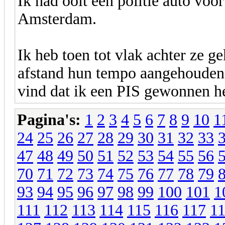
Ik had ooit een politie auto voor
Amsterdam.
Ik heb toen tot vlak achter ze 
afstand hun tempo aangehouden, 
vind dat ik een PIS gewonnen h
Pagina's:
1
2
3
4
5
6
7
8
9
10
1
24
25
26
27
28
29
30
31
32
33
47
48
49
50
51
52
53
54
55
56
70
71
72
73
74
75
76
77
78
79
93
94
95
96
97
98
99
100
101
1
111
112
113
114
115
116
117
1