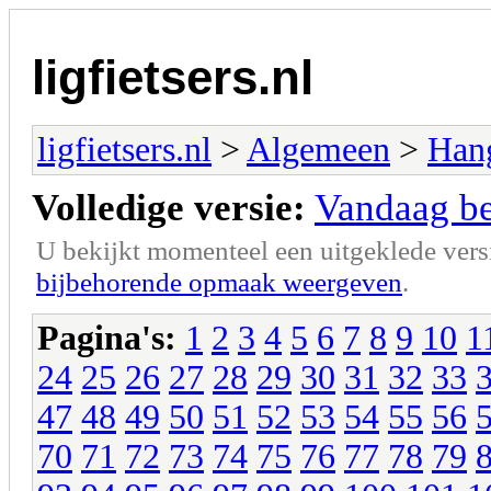
ligfietsers.nl
ligfietsers.nl
>
Algemeen
>
Han
Volledige versie:
Vandaag ben
U bekijkt momenteel een uitgeklede vers
bijbehorende opmaak weergeven
.
Pagina's:
1
2
3
4
5
6
7
8
9
10
1
24
25
26
27
28
29
30
31
32
33
47
48
49
50
51
52
53
54
55
56
70
71
72
73
74
75
76
77
78
79