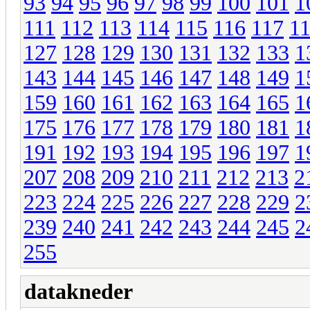
93
94
95
96
97
98
99
100
101
1
111
112
113
114
115
116
117
1
127
128
129
130
131
132
133
1
143
144
145
146
147
148
149
1
159
160
161
162
163
164
165
1
175
176
177
178
179
180
181
1
191
192
193
194
195
196
197
1
207
208
209
210
211
212
213
2
223
224
225
226
227
228
229
2
239
240
241
242
243
244
245
2
255
datakneder