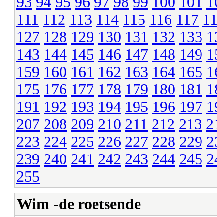
93
94
95
96
97
98
99
100
101
1
111
112
113
114
115
116
117
1
127
128
129
130
131
132
133
1
143
144
145
146
147
148
149
1
159
160
161
162
163
164
165
1
175
176
177
178
179
180
181
1
191
192
193
194
195
196
197
1
207
208
209
210
211
212
213
2
223
224
225
226
227
228
229
2
239
240
241
242
243
244
245
2
255
Wim -de roetsende