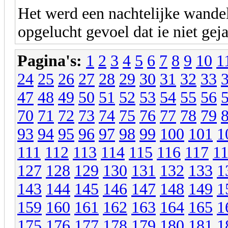
Het werd een nachtelijke wandel
opgelucht gevoel dat ie niet gej
Pagina's:
1
2
3
4
5
6
7
8
9
10
1
24
25
26
27
28
29
30
31
32
33
47
48
49
50
51
52
53
54
55
56
70
71
72
73
74
75
76
77
78
79
93
94
95
96
97
98
99
100
101
1
111
112
113
114
115
116
117
1
127
128
129
130
131
132
133
1
143
144
145
146
147
148
149
1
159
160
161
162
163
164
165
1
175
176
177
178
179
180
181
1