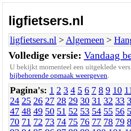
ligfietsers.nl
ligfietsers.nl
>
Algemeen
>
Han
Volledige versie:
Vandaag ben
U bekijkt momenteel een uitgeklede vers
bijbehorende opmaak weergeven
.
Pagina's:
1
2
3
4
5
6
7
8
9
10
1
24
25
26
27
28
29
30
31
32
33
47
48
49
50
51
52
53
54
55
56
70
71
72
73
74
75
76
77
78
79