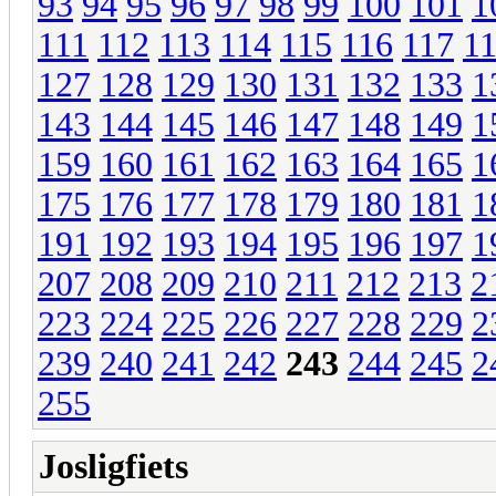
93
94
95
96
97
98
99
100
101
1
111
112
113
114
115
116
117
1
127
128
129
130
131
132
133
1
143
144
145
146
147
148
149
1
159
160
161
162
163
164
165
1
175
176
177
178
179
180
181
1
191
192
193
194
195
196
197
1
207
208
209
210
211
212
213
2
223
224
225
226
227
228
229
2
239
240
241
242
243
244
245
2
255
Josligfiets