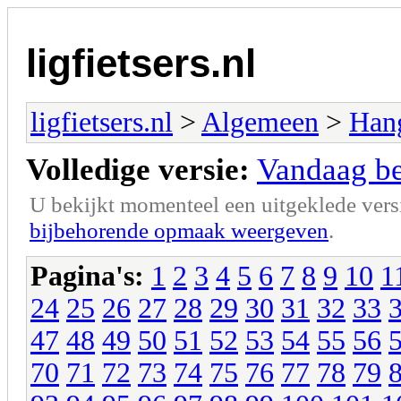
ligfietsers.nl
ligfietsers.nl
>
Algemeen
>
Han
Volledige versie:
Vandaag ben
U bekijkt momenteel een uitgeklede vers
bijbehorende opmaak weergeven
.
Pagina's:
1
2
3
4
5
6
7
8
9
10
1
24
25
26
27
28
29
30
31
32
33
47
48
49
50
51
52
53
54
55
56
70
71
72
73
74
75
76
77
78
79