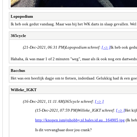
Lopopodium
Ik heb ook gedut vandaag. Maar was bij het WK darts in slaap gevallen. Wel i
365cycle
(21-Dec-2021, 06:31 PM)
Lopopodium schreef:
[ -> ]
Ik heb ook gedut
Hahaha, ik was maar 1 of 2 minuten "weg", maar als ik ook nog een dartweds
Bacchus
Het was een heerlijk dagje om te fietsen, inderdaad. Gelukkig had ik een go
Willeke_IGKT
(16-Dec-2021, 11:11 AM)
365cycle schreef:
[ -> ]
(15-Dec-2021, 07:59 PM)
Willeke_IGKT schreef:
[ -> ]
Het kij
http://knopen.ismijnhobby.nl.bales.id.au...164905.jpg
(Ik heb
Is dit vervangbaar door jou crank?