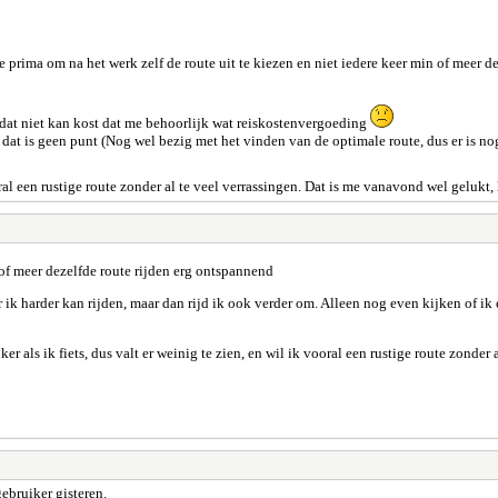
 prima om na het werk zelf de route uit te kiezen en niet iedere keer min of meer 
dat niet kan kost dat me behoorlijk wat reiskostenvergoeding
dat is geen punt (Nog wel bezig met het vinden van de optimale route, dus er is nog
ooral een rustige route zonder al te veel verrassingen. Dat is me vanavond wel gelukt
of meer dezelfde route rijden erg ontspannend
ar ik harder kan rijden, maar dan rijd ik ook verder om. Alleen nog even kijken of ik
r als ik fiets, dus valt er weinig te zien, en wil ik vooral een rustige route zonder
bruiker gisteren.