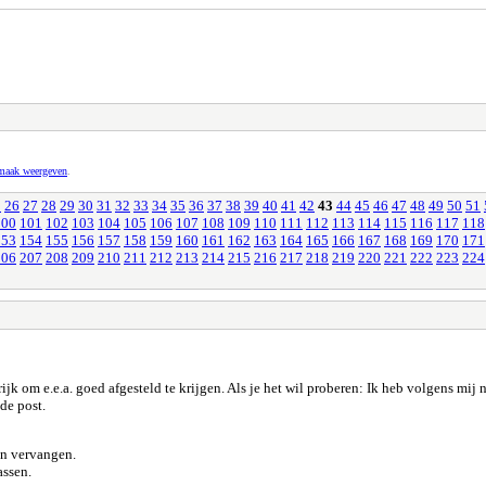
pmaak weergeven
.
5
26
27
28
29
30
31
32
33
34
35
36
37
38
39
40
41
42
43
44
45
46
47
48
49
50
51
100
101
102
103
104
105
106
107
108
109
110
111
112
113
114
115
116
117
118
153
154
155
156
157
158
159
160
161
162
163
164
165
166
167
168
169
170
171
206
207
208
209
210
211
212
213
214
215
216
217
218
219
220
221
222
223
224
ijk om e.e.a. goed afgesteld te krijgen. Als je het wil proberen: Ik heb volgens mij
de post.
kan vervangen.
assen.