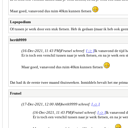
Maar goed, vanavond dus ruim 40km kunnen fietsen
Lopopodium
Of tussen je werk door een stuk fietsen. Heb ik gedaan (maar ik heb ook gee
berth9999
(16-Dec-2021, 11:43 PM)
Frutsel schreef:
[ -> ]
Ik vanavond de tijd ha
Er is toch een verschil tussen naar je werk fietsen, en na je werk een s
Maar goed, vanavond dus ruim 40km kunnen fietsen
Dat had ik de eerste twee maand thuiswerken. Inmiddels bevalt het me prima 
Frutsel
(17-Dec-2021, 12:00 AM)
berth9999 schreef:
[ -> ]
(16-Dec-2021, 11:43 PM)
Frutsel schreef:
[ -> ]
Ik vanavond de
Er is toch een verschil tussen naar je werk fietsen, en na je wer