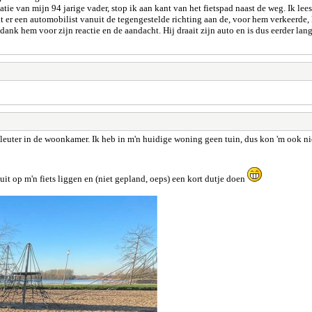
 van mijn 94 jarige vader, stop ik aan kant van het fietspad naast de weg. Ik lees
er een automobilist vanuit de tegengestelde richting aan de, voor hem verkeerde, kan
 bedank hem voor zijn reactie en de aandacht. Hij draait zijn auto en is dus eerder 
kleuter in de woonkamer. Ik heb in m'n huidige woning geen tuin, dus kon 'm ook ni
it op m'n fiets liggen en (niet gepland, oeps) een kort dutje doen