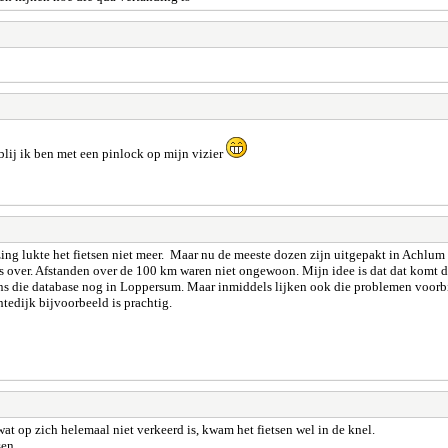
blij ik ben met een pinlock op mijn vizier
izing lukte het fietsen niet meer. Maar nu de meeste dozen zijn uitgepakt in Achlum
 over. Afstanden over de 100 km waren niet ongewoon. Mijn idee is dat dat komt d
s die database nog in Loppersum. Maar inmiddels lijken ook die problemen voorbi
tedijk bijvoorbeeld is prachtig.
at op zich helemaal niet verkeerd is, kwam het fietsen wel in de knel.
sen.