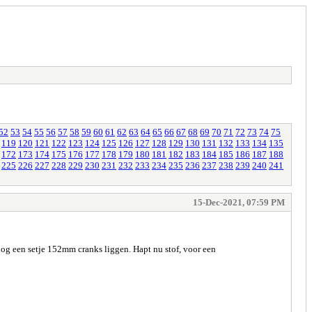
52
53
54
55
56
57
58
59
60
61
62
63
64
65
66
67
68
69
70
71
72
73
74
75
119
120
121
122
123
124
125
126
127
128
129
130
131
132
133
134
135
172
173
174
175
176
177
178
179
180
181
182
183
184
185
186
187
188
225
226
227
228
229
230
231
232
233
234
235
236
237
238
239
240
241
15-Dec-2021, 07:59 PM
 nog een setje 152mm cranks liggen. Hapt nu stof, voor een