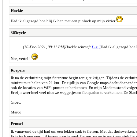
Hoekie
Had ik al gezegd hoe blij ik ben met een pinlock op mijn vizier
365cycle
(16-Dec-2021, 09:11 PM)
Hoekie schreef:
[ -> ]
Had ik al gezegd hoe 
Nee, vertel!
Roepers
Ik na de verhuizing mijn fietsritme begin terug te krijgen. Tijdens de verhu
minimum te halen van 21 km. De tijdlijn van Google maps dacht daar anders
ook de locaties van WiFi-punten te herkennen. En mijn Modem stond volgen
Er zijn weer heel veel nieuwe weggetjes en fietspaden te verkennen. De Slach
Groet,
Marco
Frutsel
Ik vanavond de tijd had om een lekker stuk te fietsen. Met dat thuiswerken, w
Er is toch een verschil tussen naar je werk fietsen, en na je werk een stuk fiet