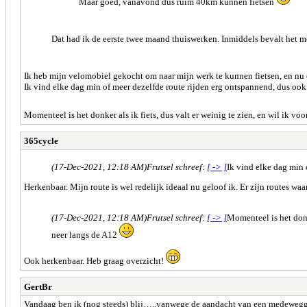
Maar goed, vanavond dus ruim 40km kunnen fietsen
Dat had ik de eerste twee maand thuiswerken. Inmiddels bevalt het me
Ik heb mijn velomobiel gekocht om naar mijn werk te kunnen fietsen, en nu 
Ik vind elke dag min of meer dezelfde route rijden erg ontspannend, dus ook 
Momenteel is het donker als ik fiets, dus valt er weinig te zien, en wil ik v
365cycle
(17-Dec-2021, 12:18 AM)
Frutsel schreef:
[ -> ]
Ik vind elke dag min 
Herkenbaar. Mijn route is wel redelijk ideaal nu geloof ik. Er zijn routes wa
(17-Dec-2021, 12:18 AM)
Frutsel schreef:
[ -> ]
Momenteel is het donke
neer langs de A12
Ook herkenbaar. Heb graag overzicht!
GertBr
Vandaag ben ik (nog steeds) blij…..vanwege de aandacht van een medewegge