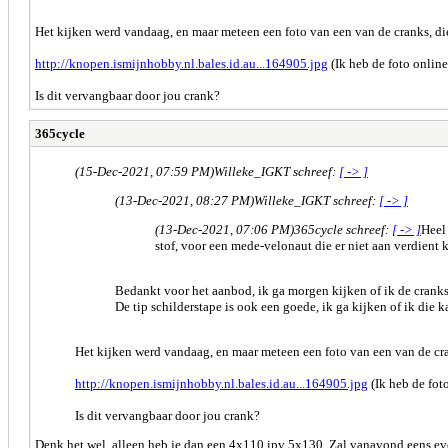
Het kijken werd vandaag, en maar meteen een foto van een van de cranks, di
http://knopen.ismijnhobby.nl.bales.id.au...164905.jpg
(Ik heb de foto online,
Is dit vervangbaar door jou crank?
365cycle
(15-Dec-2021, 07:59 PM)
Willeke_IGKT schreef:
[ -> ]
(13-Dec-2021, 08:27 PM)
Willeke_IGKT schreef:
[ -> ]
(13-Dec-2021, 07:06 PM)
365cycle schreef:
[ -> ]
Heel 
stof, voor een mede-velonaut die er niet aan verdient 
Bedankt voor het aanbod, ik ga morgen kijken of ik de crank
De tip schilderstape is ook een goede, ik ga kijken of ik die 
Het kijken werd vandaag, en maar meteen een foto van een van de cra
http://knopen.ismijnhobby.nl.bales.id.au...164905.jpg
(Ik heb de foto
Is dit vervangbaar door jou crank?
Denk het wel, alleen heb je dan een 4x110 ipv 5x130. Zal vanavond eens ev