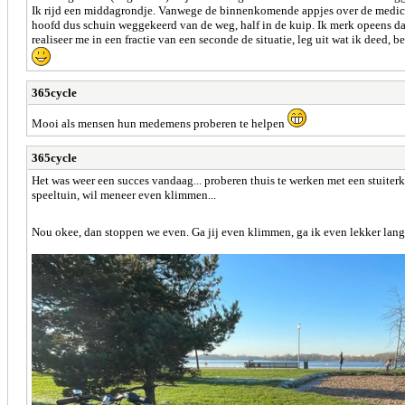
Ik rijd een middagrondje. Vanwege de binnenkomende appjes over de medicatie
hoofd dus schuin weggekeerd van de weg, half in de kuip. Ik merk opeens dat 
realiseer me in een fractie van een seconde de situatie, leg uit wat ik deed,
365cycle
Mooi als mensen hun medemens proberen te helpen
365cycle
Het was weer een succes vandaag... proberen thuis te werken met een stuiter
speeltuin, wil meneer even klimmen...
Nou okee, dan stoppen we even. Ga jij even klimmen, ga ik even lekker langu