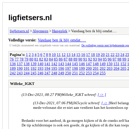
ligfietsers.nl
ligfietsers.nl
>
Algemeen
>
Hangplek
> Vandaag ben ik blij omdat.....
Volledige versie:
Vandaag ben ik blij omdat.....
U bekijkt momenteel een uitgeklede versie van ons materiaal.
De volledige versie met bijbehorende o
Pagina's:
1
2
3
4
5
6
7
8
9
10
11
12
13
14
15
16
17
18
19
20
21
22
23
24
2
76
77
78
79
80
81
82
83
84
85
86
87
88
89
90
91
92
93
94
95
96
97
98
99
136
137
138
139
140
141
142
143
144
145
146
147
148
149
150
151
152
189
190
191
192
193
194
195
196
197
198
199
200
201
202
203
204
205
242
243
244
245
246
247
248
249
250
251
252
253
254
255
Willeke_IGKT
(13-Dec-2021, 08:27 PM)
Willeke_IGKT schreef:
[ -> ]
(13-Dec-2021, 07:06 PM)
365cycle schreef:
[ -> ]
Heel belangr
mede-velonaut die er niet aan verdient kan het kostenloos op 
Bedankt voor het aanbod, ik ga morgen kijken of ik de cranks zelf 
De tip schilderstape is ook een goede, ik ga kijken of ik die kan toep