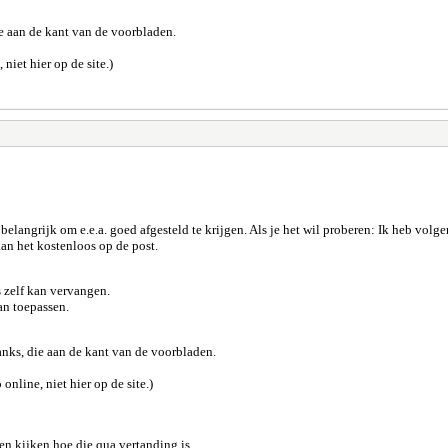
e aan de kant van de voorbladen.
 niet hier op de site.)
belangrijk om e.e.a. goed afgesteld te krijgen. Als je het wil proberen: Ik heb vol
kan het kostenloos op de post.
s zelf kan vervangen.
kan toepassen.
nks, die aan de kant van de voorbladen.
 online, niet hier op de site.)
en kijken hoe die qua vertanding is