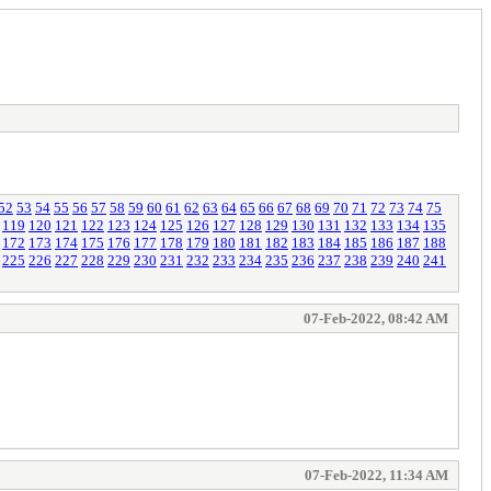
52
53
54
55
56
57
58
59
60
61
62
63
64
65
66
67
68
69
70
71
72
73
74
75
119
120
121
122
123
124
125
126
127
128
129
130
131
132
133
134
135
172
173
174
175
176
177
178
179
180
181
182
183
184
185
186
187
188
225
226
227
228
229
230
231
232
233
234
235
236
237
238
239
240
241
07-Feb-2022, 08:42 AM
07-Feb-2022, 11:34 AM