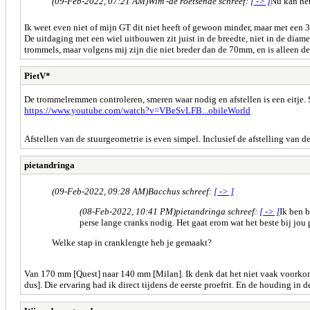
(09-Feb-2022, 07:21 AM)
Wim -de roetsende schreef:
[ -> ]
Nu kan het
Ik weet even niet of mijn GT dit niet heeft of gewoon minder, maar met een 3
De uitdaging met een wiel uitbouwen zit juist in de breedte, niet in de diam
trommels, maar volgens mij zijn die niet breder dan de 70mm, en is alleen de
PietV*
De trommelremmen controleren, smeren waar nodig en afstellen is een eitje. 
https://www.youtube.com/watch?v=VBeSvLFB...obileWorld
Afstellen van de stuurgeometrie is even simpel. Inclusief de afstelling van d
pietandringa
(09-Feb-2022, 09:28 AM)
Bacchus schreef:
[ -> ]
(08-Feb-2022, 10:41 PM)
pietandringa schreef:
[ -> ]
Ik ben b
perse lange cranks nodig. Het gaat erom wat het beste bij jou p
Welke stap in cranklengte heb je gemaakt?
Van 170 mm [Quest] naar 140 mm [Milan]. Ik denk dat het niet vaak voorkomt
dus]. Die ervaring had ik direct tijdens de eerste proefrit. En de houding in