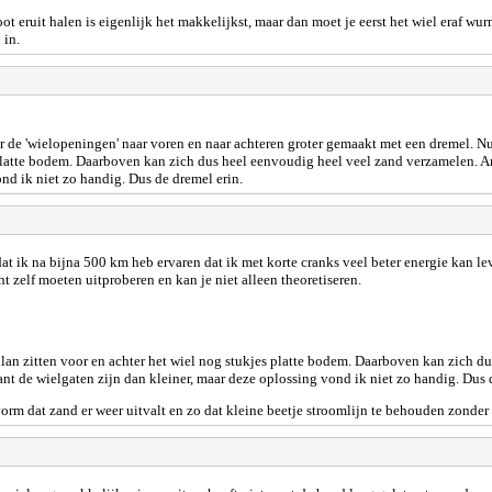
ot eruit halen is eigenlijk het makkelijkst, maar dan moet je eerst het wiel eraf wu
 in.
er de 'wielopeningen' naar voren en naar achteren groter gemaakt met een dremel. Nu 
platte bodem. Daarboven kan zich dus heel eenvoudig heel veel zand verzamelen. And
nd ik niet zo handig. Dus de dremel erin.
dat ik na bijna 500 km heb ervaren dat ik met korte cranks veel beter energie kan 
ht zelf moeten uitproberen en kan je niet alleen theoretiseren.
lan zitten voor en achter het wiel nog stukjes platte bodem. Daarboven kan zich 
want de wielgaten zijn dan kleiner, maar deze oplossing vond ik niet zo handig. Dus 
 vorm dat zand er weer uitvalt en zo dat kleine beetje stroomlijn te behouden zonde