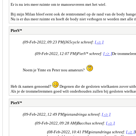
Er is nu iets meer ruimte om te manoeuvreren met het wiel.
Bij mijn Milan bleef eerst ook de remtrommel op de rand van de body hange
Nu is er dus meer ruimte en hoeft de body niet verbogen te worden met alle ri
PietV*
(09-Feb-2022, 09:23 PM)
365cycle schreef:
[ -> ]
(09-Feb-2022, 12:07 PM)
PietV* schreef:
[ -> ]
De trommelremm
Noem je Ymte en Peter nou amateurs?
Heb ik namen genoemd?
Degenen die de gesloten wielkasten zover uitb
Als je de trommelremmen goed wilt onderhouden zullen bij gesloten wielkas
PietV*
(09-Feb-2022, 12:49 PM)
pietandringa schreef:
[ -> ]
(09-Feb-2022, 09:28 AM)
Bacchus schreef:
[ -> ]
(08-Feb-2022, 10:41 PM)
pietandringa schreef:
[ -> ]