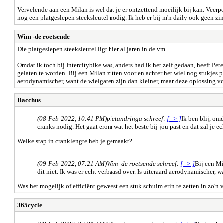
Vervelende aan een Milan is wel dat je er ontzettend moeilijk bij kan. Veerpo
nog een platgeslepen steeksleutel nodig. Ik heb er bij m'n daily ook geen zin
Wim -de roetsende
Die platgeslepen steeksleutel ligt hier al jaren in de vm.
Omdat ik toch bij Intercitybike was, anders had ik het zelf gedaan, heeft Pet
gelaten te worden. Bij een Milan zitten voor en achter het wiel nog stukjes 
aerodynamischer, want de wielgaten zijn dan kleiner, maar deze oplossing vo
Bacchus
(08-Feb-2022, 10:41 PM)
pietandringa schreef:
[ -> ]
Ik ben blij, om
cranks nodig. Het gaat erom wat het beste bij jou past en dat zal je ec
Welke stap in cranklengte heb je gemaakt?
(09-Feb-2022, 07:21 AM)
Wim -de roetsende schreef:
[ -> ]
Bij een Mi
dit niet. Ik was er echt verbaasd over. Is uiteraard aerodynamischer, 
Was het mogelijk of efficiënt geweest een stuk schuim erin te zetten in zo'n
365cycle