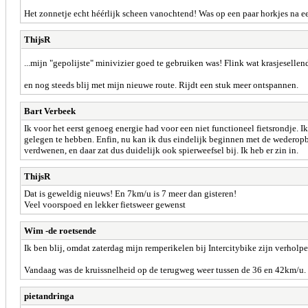
Het zonnetje echt héérlijk scheen vanochtend! Was op een paar horkjes na ee
ThijsR
...mijn "gepolijste" minivizier goed te gebruiken was! Flink wat krasjesell
en nog steeds blij met mijn nieuwe route. Rijdt een stuk meer ontspannen.
Bart Verbeek
Ik voor het eerst genoeg energie had voor een niet functioneel fietsrondje. I
gelegen te hebben. Enfin, nu kan ik dus eindelijk beginnen met de wederopb
verdwenen, en daar zat dus duidelijk ook spierweefsel bij. Ik heb er zin in.
ThijsR
Dat is geweldig nieuws! En 7km/u is 7 meer dan gisteren!
Veel voorspoed en lekker fietsweer gewenst
Wim -de roetsende
Ik ben blij, omdat zaterdag mijn remperikelen bij Intercitybike zijn verholpe
Vandaag was de kruissnelheid op de terugweg weer tussen de 36 en 42km/u.
pietandringa