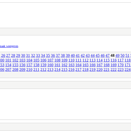
pmaak weergeven
.
5
26
27
28
29
30
31
32
33
34
35
36
37
38
39
40
41
42
43
44
45
46
47
48
49
50
51
100
101
102
103
104
105
106
107
108
109
110
111
112
113
114
115
116
117
118
153
154
155
156
157
158
159
160
161
162
163
164
165
166
167
168
169
170
171
206
207
208
209
210
211
212
213
214
215
216
217
218
219
220
221
222
223
224