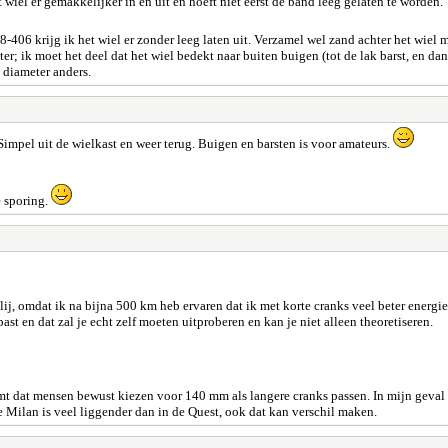
 wiel er gemakkelijker in en uit en hoeft niet eerst de band leeg gelaten te worden.
8-406 krijg ik het wiel er zonder leeg laten uit. Verzamel wel zand achter het wiel
eter; ik moet het deel dat het wiel bedekt naar buiten buigen (tot de lak barst, en
 diameter anders.
Simpel uit de wielkast en weer terug. Buigen en barsten is voor amateurs.
e sporing.
lij, omdat ik na bijna 500 km heb ervaren dat ik met korte cranks veel beter energ
ast en dat zal je echt zelf moeten uitproberen en kan je niet alleen theoretiseren.
 dat mensen bewust kiezen voor 140 mm als langere cranks passen. In mijn geval pa
 de Milan is veel liggender dan in de Quest, ook dat kan verschil maken.