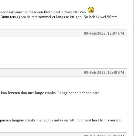
 maar daar wordt ie maar een klein beetje zwaarder van
 dan 3mm terug) om de remtrommel er langs te krijgen. Nu heb ik wel 90mm
09-Feb-2022, 12:07 PM
09-Feb-2022, 12:49 PM
ie kan leveren dan met lange cranks. Lange benen hebben niet
ssen langere cranks niet echt vind ik en 140 mm trapt heel fijn [voor mij