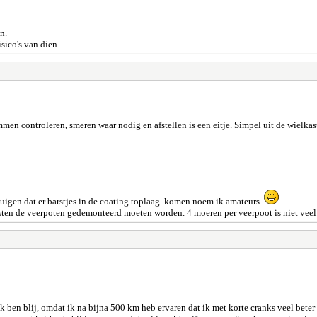
n.
sico's van dien.
en controleren, smeren waar nodig en afstellen is een eitje. Simpel uit de wielkas
uigen dat er barstjes in de coating toplaag komen noem ik amateurs.
ten de veerpoten gedemonteerd moeten worden. 4 moeren per veerpoot is niet veel
Ik ben blij, omdat ik na bijna 500 km heb ervaren dat ik met korte cranks veel bete