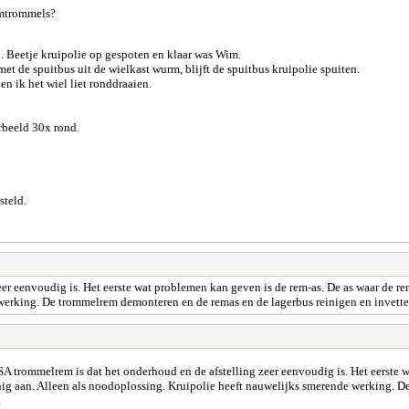
emtrommels?
en. Beetje kruipolie op gespoten en klaar was Wim.
met de spuitbus uit de wielkast wurm, blijft de spuitbus kruipolie spuiten.
n ik het wiel liet ronddraaien.
orbeeld 30x rond.
steld.
er eenvoudig is. Het eerste wat problemen kan geven is de rem-as. De as waar de re
werking. De trommelrem demonteren en de remas en de lagerbus reinigen en invetten.
SA trommelrem is dat het onderhoud en de afstelling zeer eenvoudig is. Het eerste 
inig aan. Alleen als noodoplossing. Kruipolie heeft nauwelijks smerende werking. 
.