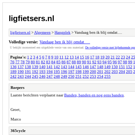
ligfietsers.nl
ligfietsers.nl
>
Algemeen
>
Hangplek
> Vandaag ben ik blij omdat.....
Volledige versie:
Vandaag ben ik blij omdat.....
U bekijkt momenteel een uitgeklede versie van ons materiaal.
De volledige versie met bijbehorende o
Pagina's:
1
2
3
4
5
6
7
8
9
10
11
12
13
14
15
16
17
18
19
20
21
22
23
24
2
76
77
78
79
80
81
82
83
84
85
86
87
88
89
90
91
92
93
94
95
96
97
98
99
136
137
138
139
140
141
142
143
144
145
146
147
148
149
150
151
152
189
190
191
192
193
194
195
196
197
198
199
200
201
202
203
204
205
242
243
244
245
246
247
248
249
250
251
252
253
254
255
Roepers
Laatste berichten verplaatst naar
Banden, banden en nog eens banden
.
Groet,
Marco
365cycle