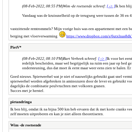
(08-Feb-2022, 08:55 PM)
Wim -de roetsende schreef:
[ -> ]
Ik ben bli
Vandaag was de kruissnelheid op de terugweg weer tussen de 36 en 
vastzittende remtrommels? Mijn vorige huis was een appartement met een berg
berging met vloerverwarming
https://www.dropbox.com/s/6utxlnas8dk
PietV*
(08-Feb-2022, 08:10 PM)
Bart Verbeek schreef:
[ -> ]
Ik voor het eers
redelijk bescheiden, maar wel begrijpelijk na ruim een jaar op bed 
ondersteuning, dus dat moet ik eerst maar weer eens zien te halen. Er 
Goed nieuws. Spierweefsel wat je niet of nauwelijks gebruikt gaat snel ver
spierweefsel worden afgebroken in aminozuren door de lever en gebruikt voo
dagelijks de combinatie peulvruchten met volkoren granen.
Succes met je herstel.
pietandringa
Ik ben blij, omdat ik na bijna 500 km heb ervaren dat ik met korte cranks ve
zelf moeten uitproberen en kan je niet alleen theoretiseren.
Wim -de roetsende