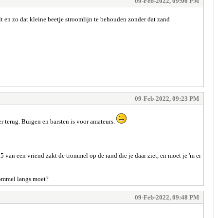
09-Feb-2022, 09:06 PM
alt en zo dat kleine beetje stroomlijn te behouden zonder dat zand
09-Feb-2022, 09:23 PM
r terug. Buigen en barsten is voor amateurs.
5 van een vriend zakt de trommel op de rand die je daar ziet, en moet je 'm er
trommel langs moet?
09-Feb-2022, 09:48 PM