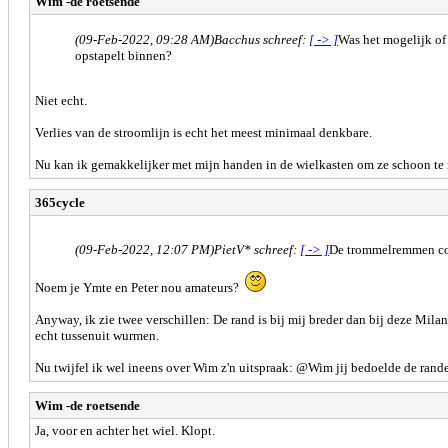
Wim -de roetsende
(09-Feb-2022, 09:28 AM)
Bacchus schreef:
[ -> ]
Was het mogelijk of 
opstapelt binnen?
Niet echt.
Verlies van de stroomlijn is echt het meest minimaal denkbare.
Nu kan ik gemakkelijker met mijn handen in de wielkasten om ze schoon te m
365cycle
(09-Feb-2022, 12:07 PM)
PietV* schreef:
[ -> ]
De trommelremmen cont
Noem je Ymte en Peter nou amateurs?
Anyway, ik zie twee verschillen: De rand is bij mij breder dan bij deze Milan
echt tussenuit wurmen.
Nu twijfel ik wel ineens over Wim z'n uitspraak: @Wim jij bedoelde de rande
Wim -de roetsende
Ja, voor en achter het wiel. Klopt.