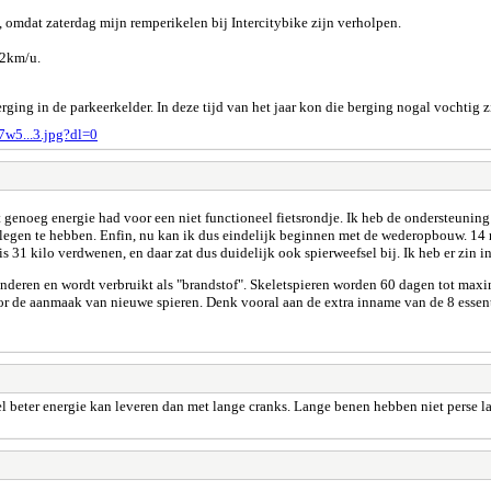
j, omdat zaterdag mijn remperikelen bij Intercitybike zijn verholpen.
42km/u.
ing in de parkeerkelder. In deze tijd van het jaar kon die berging nogal vochtig 
7w5...3.jpg?dl=0
t genoeg energie had voor een niet functioneel fietsrondje. Ik heb de ondersteuning
gelegen te hebben. Enfin, nu kan ik dus eindelijk beginnen met de wederopbouw. 1
is 31 kilo verdwenen, en daar zat dus duidelijk ook spierweefsel bij. Ik heb er zin in
minderen en wordt verbruikt als "brandstof". Skeletspieren worden 60 dagen tot ma
r de aanmaak van nieuwe spieren. Denk vooral aan de extra inname van de 8 essent
el beter energie kan leveren dan met lange cranks. Lange benen hebben niet perse lan