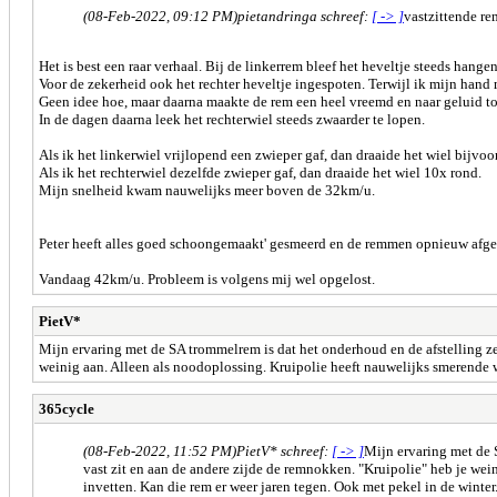
(08-Feb-2022, 09:12 PM)
pietandringa schreef:
[ -> ]
vastzittende r
Het is best een raar verhaal. Bij de linkerrem bleef het heveltje steeds hang
Voor de zekerheid ook het rechter heveltje ingespoten. Terwijl ik mijn hand 
Geen idee hoe, maar daarna maakte de rem een heel vreemd en naar geluid toe
In de dagen daarna leek het rechterwiel steeds zwaarder te lopen.
Als ik het linkerwiel vrijlopend een zwieper gaf, dan draaide het wiel bijvo
Als ik het rechterwiel dezelfde zwieper gaf, dan draaide het wiel 10x rond.
Mijn snelheid kwam nauwelijks meer boven de 32km/u.
Peter heeft alles goed schoongemaakt' gesmeerd en de remmen opnieuw afge
Vandaag 42km/u. Probleem is volgens mij wel opgelost.
PietV*
Mijn ervaring met de SA trommelrem is dat het onderhoud en de afstelling ze
weinig aan. Alleen als noodoplossing. Kruipolie heeft nauwelijks smerende 
365cycle
(08-Feb-2022, 11:52 PM)
PietV* schreef:
[ -> ]
Mijn ervaring met de 
vast zit en aan de andere zijde de remnokken. "Kruipolie" heb je we
invetten. Kan die rem er weer jaren tegen. Ook met pekel in de winter