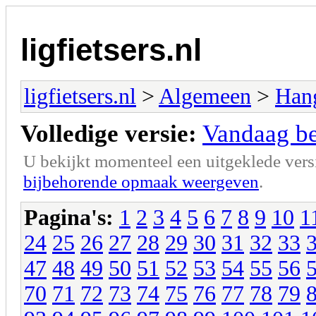
ligfietsers.nl
ligfietsers.nl
>
Algemeen
>
Han
Volledige versie:
Vandaag ben
U bekijkt momenteel een uitgeklede vers
bijbehorende opmaak weergeven
.
Pagina's:
1
2
3
4
5
6
7
8
9
10
1
24
25
26
27
28
29
30
31
32
33
47
48
49
50
51
52
53
54
55
56
70
71
72
73
74
75
76
77
78
79