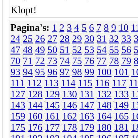
Klopt!
Pagina's:
1
2
3
4
5
6
7
8
9
10
1
24
25
26
27
28
29
30
31
32
33
47
48
49
50
51
52
53
54
55
56
70
71
72
73
74
75
76
77
78
79
93
94
95
96
97
98
99
100
101
1
111
112
113
114
115
116
117
1
127
128
129
130
131
132
133
1
143
144
145
146
147
148
149
1
159
160
161
162
163
164
165
1
175
176
177
178
179
180
181
1