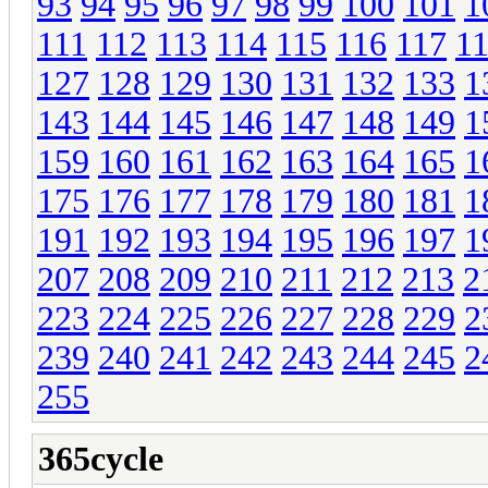
93
94
95
96
97
98
99
100
101
1
111
112
113
114
115
116
117
1
127
128
129
130
131
132
133
1
143
144
145
146
147
148
149
1
159
160
161
162
163
164
165
1
175
176
177
178
179
180
181
1
191
192
193
194
195
196
197
1
207
208
209
210
211
212
213
2
223
224
225
226
227
228
229
2
239
240
241
242
243
244
245
2
255
365cycle