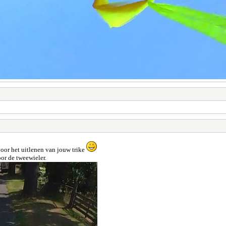
voor het uitlenen van jouw trike
or de tweewieler.