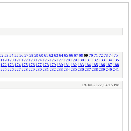
52
53
54
55
56
57
58
59
60
61
62
63
64
65
66
67
68
69
70
71
72
73
74
75
119
120
121
122
123
124
125
126
127
128
129
130
131
132
133
134
135
172
173
174
175
176
177
178
179
180
181
182
183
184
185
186
187
188
225
226
227
228
229
230
231
232
233
234
235
236
237
238
239
240
241
19-Jul-2022, 04:15 PM