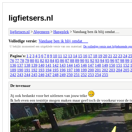
ligfietsers.nl
ligfietsers.nl
>
Algemeen
>
Hangplek
> Vandaag ben ik blij omdat.....
Volledige versie:
Vandaag ben ik blij omdat.....
U bekijkt momenteel een uitgeklede versie van ons materiaal.
De volledige versie met bijbehorende o
Pagina's:
1
2
3
4
5
6
7
8
9
10
11
12
13
14
15
16
17
18
19
20
21
22
23
24
2
76
77
78
79
80
81
82
83
84
85
86
87
88
89
90
91
92
93
94
95
96
97
98
99
136
137
138
139
140
141
142
143
144
145
146
147
148
149
150
151
152
189
190
191
192
193
194
195
196
197
198
199
200
201
202
203
204
205
242
243
244
245
246
247
248
249
250
251
252
253
254
255
De tovenaar
Jij ook bedankt voor het uitlenen van jouw trike
Ik heb even een testritje mogen maken maar geef toch de voorkeur voor de t