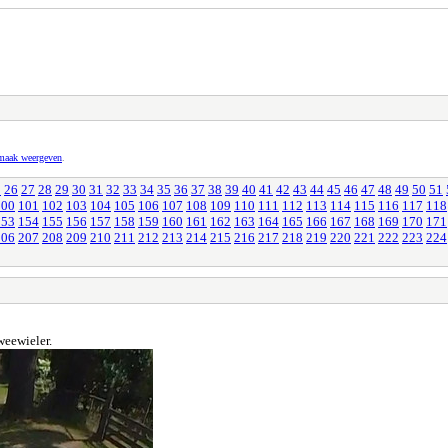
pmaak weergeven
.
5
26
27
28
29
30
31
32
33
34
35
36
37
38
39
40
41
42
43
44
45
46
47
48
49
50
51
100
101
102
103
104
105
106
107
108
109
110
111
112
113
114
115
116
117
118
153
154
155
156
157
158
159
160
161
162
163
164
165
166
167
168
169
170
171
206
207
208
209
210
211
212
213
214
215
216
217
218
219
220
221
222
223
224
weewieler.