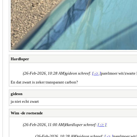
Hardloper
(26-Feb-2026, 10:28 AM)
gideon schreef:
[ -> ]
parelmoer wit/zwarte 
En dat zwart is zeker transparant carbon?
gideon
ja niet echt zwart
Wim -de roetsende
(26-Feb-2026, 11:00 AM)
Hardloper schreef:
[ -> ]
(26-Feb-2026, 10:28 AM)
gideon schreef:
[ -> ]
parelmoer wit/