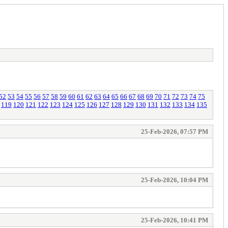
52
53
54
55
56
57
58
59
60
61
62
63
64
65
66
67
68
69
70
71
72
73
74
75
119
120
121
122
123
124
125
126
127
128
129
130
131
132
133
134
135
25-Feb-2026, 07:57 PM
25-Feb-2026, 10:04 PM
25-Feb-2026, 10:41 PM