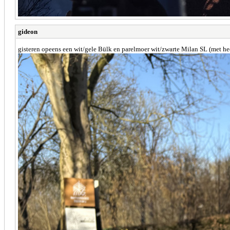
gideon
gisteren opeens een wit/gele Bülk en parelmoer wit/zwarte Milan SL (met hee