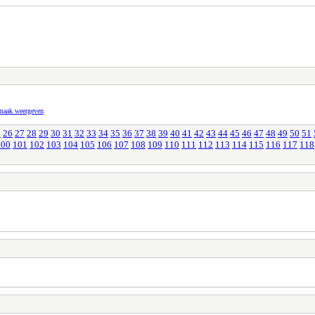
pmaak weergeven
.
5
26
27
28
29
30
31
32
33
34
35
36
37
38
39
40
41
42
43
44
45
46
47
48
49
50
51
100
101
102
103
104
105
106
107
108
109
110
111
112
113
114
115
116
117
118