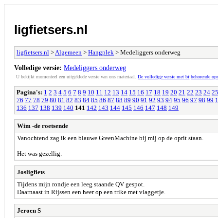
ligfietsers.nl
ligfietsers.nl
>
Algemeen
>
Hangplek
> Medeliggers onderweg
Volledige versie:
Medeliggers onderweg
U bekijkt momenteel een uitgeklede versie van ons materiaal.
De volledige versie met bijbehorende o
Pagina's:
1
2
3
4
5
6
7
8
9
10
11
12
13
14
15
16
17
18
19
20
21
22
23
24
2
76
77
78
79
80
81
82
83
84
85
86
87
88
89
90
91
92
93
94
95
96
97
98
99
136
137
138
139
140
141
142
143
144
145
146
147
148
149
Wim -de roetsende
Vanochtend zag ik een blauwe GreenMachine bij mij op de oprit staan.
Het was gezellig.
Josligfiets
Tijdens mijn rondje een leeg staande QV gespot.
Daarnaast in Rijssen een heer op een trike met vlaggetje.
Jeroen S