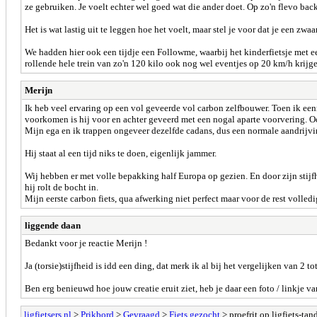
ze gebruiken. Je voelt echter wel goed wat die ander doet. Op zo'n flevo bac
Het is wat lastig uit te leggen hoe het voelt, maar stel je voor dat je een zw
We hadden hier ook een tijdje een Followme, waarbij het kinderfietsje met ee
rollende hele trein van zo'n 120 kilo ook nog wel eventjes op 20 km/h krijg
Merijn
Ik heb veel ervaring op een vol geveerde vol carbon zelfbouwer. Toen ik een
voorkomen is hij voor en achter geveerd met een nogal aparte voorvering. 
Mijn ega en ik trappen ongeveer dezelfde cadans, dus een normale aandrijvin
Hij staat al een tijd niks te doen, eigenlijk jammer.
Wij hebben er met volle bepakking half Europa op gezien. En door zijn stijfhe
hij rolt de bocht in.
Mijn eerste carbon fiets, qua afwerking niet perfect maar voor de rest volled
liggende daan
Bedankt voor je reactie Merijn !
Ja (torsie)stijfheid is idd een ding, dat merk ik al bij het vergelijken van 2 
Ben erg benieuwd hoe jouw creatie eruit ziet, heb je daar een foto / linkje va
ligfietsers.nl
>
Prikbord
>
Gevraagd
>
Fiets gezocht
> proefrit op ligfiets-ta