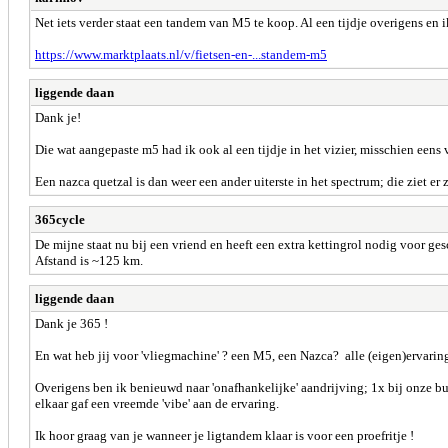
Net iets verder staat een tandem van M5 te koop. Al een tijdje overigens en 
https://www.marktplaats.nl/v/fietsen-en-...standem-m5
liggende daan
Dank je!
Die wat aangepaste m5 had ik ook al een tijdje in het vizier, misschien eens 
Een nazca quetzal is dan weer een ander uiterste in het spectrum; die ziet er 
365cycle
De mijne staat nu bij een vriend en heeft een extra kettingrol nodig voor ge
Afstand is ~125 km.
liggende daan
Dank je 365 !
En wat heb jij voor 'vliegmachine' ? een M5, een Nazca? alle (eigen)ervari
Overigens ben ik benieuwd naar 'onafhankelijke' aandrijving; 1x bij onze buk
elkaar gaf een vreemde 'vibe' aan de ervaring.
Ik hoor graag van je wanneer je ligtandem klaar is voor een proefritje !