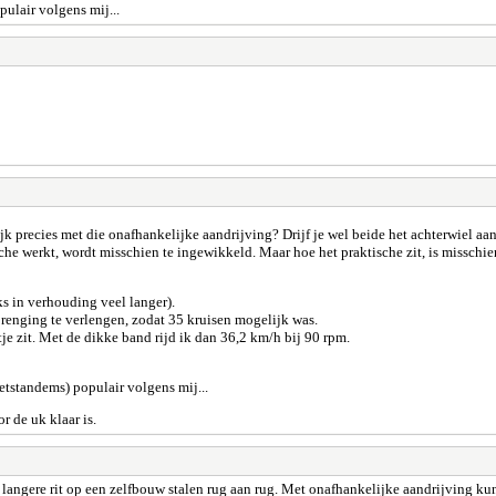
pulair volgens mij...
jk precies met die onafhankelijke aandrijving? Drijf je wel beide het achterwiel aan?
sche werkt, wordt misschien te ingewikkeld. Maar hoe het praktische zit, is misschie
ks in verhouding veel langer).
renging te verlengen, zodat 35 kruisen mogelijk was.
je zit. Met de dikke band rijd ik dan 36,2 km/h bij 90 rpm.
fietstandems) populair volgens mij...
r de uk klaar is.
en langere rit op een zelfbouw stalen rug aan rug. Met onafhankelijke aandrijving k