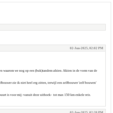
02-Jun-2025, 02:02 PM
felen waarom we nog op een (buk)tandem afzien. Afzien in de vorm van de
ouwer zie ik niet heel erg zitten, terwijl een zelfbouwer 'zelf bouwen'
buurt is voor mij -vanuit deze uithoek- tot max 150 km enkele reis.
02-Jun-2025, 02:20 PM