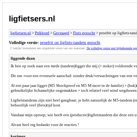
ligfietsers.nl
ligfietsers.nl
>
Prikbord
>
Gevraagd
>
Fiets gezocht
> proefrit op ligfiets-ta
Volledige versie:
proefrit op ligfiets-tandem gezocht
U bekijkt momenteel een uitgeklede versie van ons materiaal.
De volledige versie met bijbehorende o
liggende daan
Ik ben op zoek naar een mede (tandem)ligger die mij (+ stoker) voldoende ver
Dit om -voor een eventuele aanschaf- zonder druk/verwachtingen van een ver
Al een paar jaar ligger (M5 Shockproof en M5 M-racer in de familie) + (buk)
gebruikelijke lichamelijke ongemakken + toch relatief veel wind wegduwen 
Ligfietstandems zijn niet heel gangbaar; je hebt natuurlijk de M5-tandem (er
behoorlijk veel (fiets)tijd kost.
Vandaar mijn oproep; wie heeft een (productie)ligfietstandem die deze een u
Alvast heel erg bedankt voor de reacties !
karimov