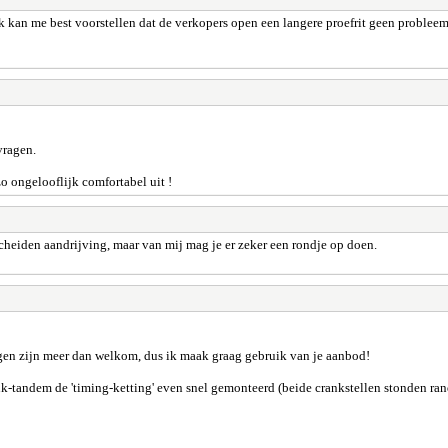
ik kan me best voorstellen dat de verkopers open een langere proefrit geen problee
vragen.
zo ongelooflijk comfortabel uit !
scheiden aandrijving, maar van mij mag je er zeker een rondje op doen.
ngen zijn meer dan welkom, dus ik maak graag gebruik van je aanbod!
-tandem de 'timing-ketting' even snel gemonteerd (beide crankstellen stonden rando