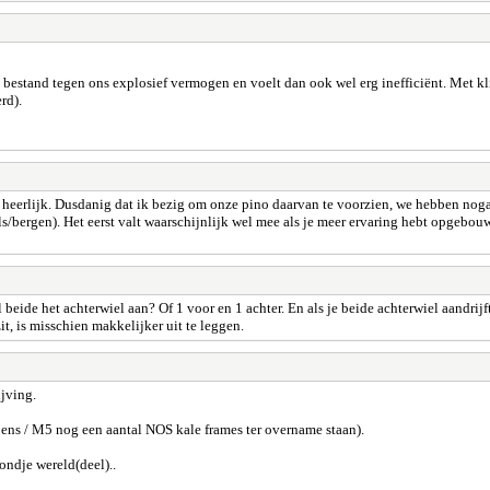
al bestand tegen ons explosief vermogen en voelt dan ook wel erg inefficiënt. Met k
rd).
s heerlijk. Dusdanig dat ik bezig om onze pino daarvan te voorzien, we hebben no
els/bergen). Het eerst valt waarschijnlijk wel mee als je meer ervaring hebt opgebo
beide het achterwiel aan? Of 1 voor en 1 achter. En als je beide achterwiel aandrijft
t, is misschien makkelijker uit te leggen.
ijving.
oens / M5 nog een aantal NOS kale frames ter overname staan).
ndje wereld(deel)..