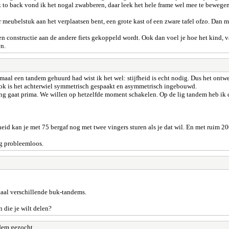
k to back vond ik het nogal zwabberen, daar leek het hele frame wel mee te bewegen o
aar meubelstuk aan het verplaatsen bent, een grote kast of een zware tafel ofzo. Dan 
n constructie aan de andere fiets gekoppeld wordt. Ook dan voel je hoe het kind, van
en.
maal een tandem gehuurd had wist ik het wel: stijfheid is echt nodig. Dus het ontwe
Ook is het achterwiel symmetrisch gespaakt en asymmetrisch ingebouwd.
g gaat prima. We willen op hetzelfde moment schakelen. Op de lig tandem heb ik de 
id kan je met 75 bergaf nog met twee vingers sturen als je dat wil. En met ruim 200 
ig probleemloos.
totaal verschillende buk-tandems.
n die je wilt delen?
ndem gezocht