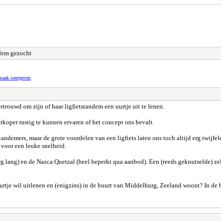
ndem gezocht
pmaak weergeven
.
trouwd om zijn of haar ligfietstandem een uurtje uit te lenen.
koper rustig te kunnen ervaren of het concept ons bevalt.
tandemers, maar de grote voordelen van een ligfiets laten ons toch altijd erg twij
voor een leuke snelheid.
g lang) en de Nazca Quetzal (heel beperkt qua aanbod). Een (reeds geknutselde) zelfb
urtje wil uitlenen en (enigzins) in de buurt van Middelburg, Zeeland woont? In de 