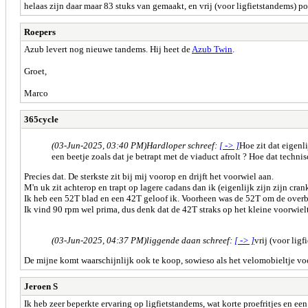
helaas zijn daar maar 83 stuks van gemaakt, en vrij (voor ligfietstandems) po
Roepers
Azub levert nog nieuwe tandems. Hij heet de
Azub Twin
.
Groet,
Marco
365cycle
(03-Jun-2025, 03:40 PM)
Hardloper schreef:
[ -> ]
Hoe zit dat eigenli
een beetje zoals dat je betrapt met de viaduct afrolt ? Hoe dat techni
Precies dat. De sterkste zit bij mij voorop en drijft het voorwiel aan.
M'n uk zit achterop en trapt op lagere cadans dan ik (eigenlijk zijn zijn cran
Ik heb een 52T blad en een 42T geloof ik. Voorheen was de 52T om de overb
Ik vind 90 rpm wel prima, dus denk dat de 42T straks op het kleine voorwielt
(03-Jun-2025, 04:37 PM)
liggende daan schreef:
[ -> ]
vrij (voor lig
De mijne komt waarschijnlijk ook te koop, sowieso als het velomobieltje voo
Jeroen S
Ik heb zeer beperkte ervaring op ligfietstandems, wat korte proefritjes en e