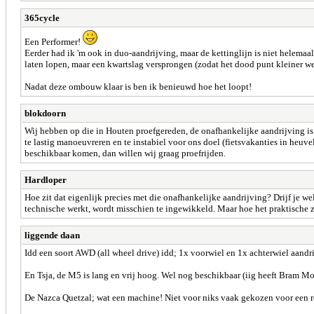
365cycle
Een Performer!
Eerder had ik 'm ook in duo-aandrijving, maar de kettinglijn is niet helema
laten lopen, maar een kwartslag versprongen (zodat het dood punt kleiner we
Nadat deze ombouw klaar is ben ik benieuwd hoe het loopt!
blokdoorn
Wij hebben op die in Houten proefgereden, de onafhankelijke aandrijving i
te lastig manoeuvreren en te instabiel voor ons doel (fietsvakanties in heuv
beschikbaar komen, dan willen wij graag proefrijden.
Hardloper
Hoe zit dat eigenlijk precies met die onafhankelijke aandrijving? Drijf je wel 
technische werkt, wordt misschien te ingewikkeld. Maar hoe het praktische zi
liggende daan
Idd een soort AWD (all wheel drive) idd; 1x voorwiel en 1x achterwiel aandr
En Tsja, de M5 is lang en vrij hoog. Wel nog beschikbaar (iig heeft Bram M
De Nazca Quetzal; wat een machine! Niet voor niks vaak gekozen voor een ro