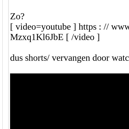
Zo?
[ video=youtube ] https : // w
Mzxq1Kl6JbE [ /video ]
dus shorts/ vervangen door wat