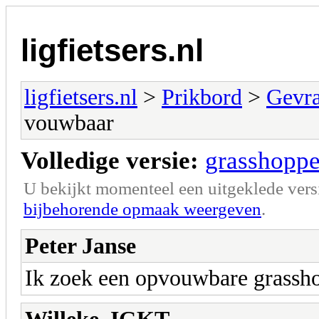
ligfietsers.nl
ligfietsers.nl
>
Prikbord
>
Gevr
vouwbaar
Volledige versie:
grasshopp
U bekijkt momenteel een uitgeklede vers
bijbehorende opmaak weergeven
.
Peter Janse
Ik zoek een opvouwbare grasshop