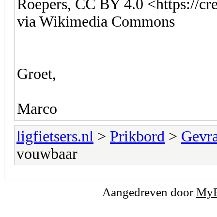
Roepers, CC BY 4.0 <https://cr
via Wikimedia Commons
Groet,
Marco
ligfietsers.nl
>
Prikbord
>
Gevr
vouwbaar
Aangedreven door
My