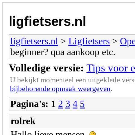
ligfietsers.nl
ligfietsers.nl
>
Ligfietsers
>
Ope
beginner? qua aankoop etc.
Volledige versie:
Tips voor 
U bekijkt momenteel een uitgeklede vers
bijbehorende opmaak weergeven
.
Pagina's:
1
2
3
4
5
rolrek
Hallo lieve mensen