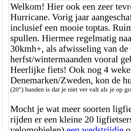
Welkom! Hier ook een zeer tevr
Hurricane. Vorig jaar aangescha
inclusief een mooie toptas. Rui
spullen. Hiermee regelmatig na
30kmh+, als afwisseling van de 
herfst/wintermaanden vooral ge
Heerlijke fiets! Ook nog 4 weke
Denemarken/Zweden, kon de hur
(20") banden is dat je niet ver valt als je op g
Mocht je wat meer soorten ligf
rijden er een kleine 20 ligfietse
velomobielen)
een wedstrijdje
o