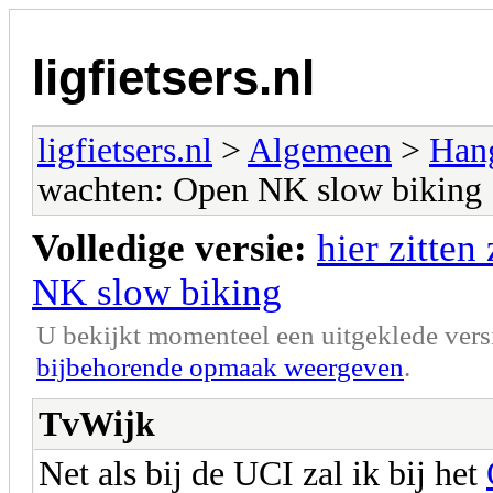
ligfietsers.nl
ligfietsers.nl
>
Algemeen
>
Han
wachten: Open NK slow biking
Volledige versie:
hier zitten
NK slow biking
U bekijkt momenteel een uitgeklede vers
bijbehorende opmaak weergeven
.
TvWijk
Net als bij de UCI zal ik bij het