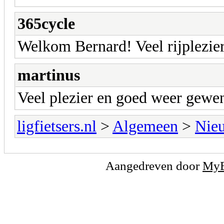
365cycle
Welkom Bernard! Veel rijplezie
martinus
Veel plezier en goed weer gewen
ligfietsers.nl
>
Algemeen
>
Nieu
Aangedreven door
My