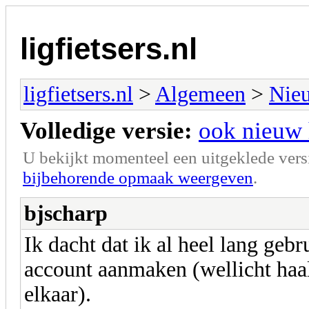
ligfietsers.nl
ligfietsers.nl
>
Algemeen
>
Nieu
Volledige versie:
ook nieuw 
U bekijkt momenteel een uitgeklede vers
bijbehorende opmaak weergeven
.
bjscharp
Ik dacht dat ik al heel lang ge
account aanmaken (wellicht haal i
elkaar).