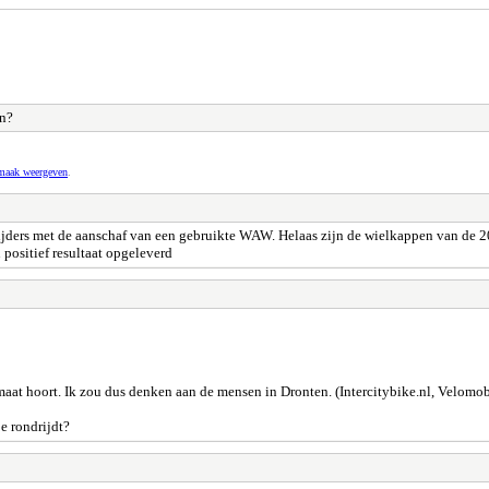
n?
pmaak weergeven
.
lrijders met de aanschaf van een gebruikte WAW. Helaas zijn de wielkappen van de 
positief resultaat opgeleverd
aat hoort. Ik zou dus denken aan de mensen in Dronten. (Intercitybike.nl, Velomobie
e rondrijdt?