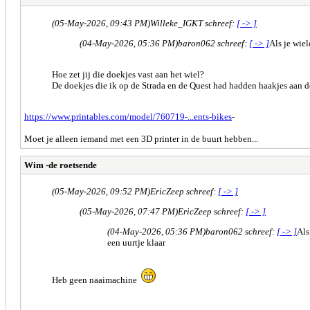
(05-May-2026, 09:43 PM)
Willeke_IGKT schreef:
[ -> ]
(04-May-2026, 05:36 PM)
baron062 schreef:
[ -> ]
Als je wiel
Hoe zet jij die doekjes vast aan het wiel?
De doekjes die ik op de Strada en de Quest had hadden haakjes aan d
https://www.printables.com/model/760719-...ents-bikes
-
Moet je alleen iemand met een 3D printer in de buurt hebben...
Wim -de roetsende
(05-May-2026, 09:52 PM)
EricZeep schreef:
[ -> ]
(05-May-2026, 07:47 PM)
EricZeep schreef:
[ -> ]
(04-May-2026, 05:36 PM)
baron062 schreef:
[ -> ]
Als
een uurtje klaar
Heb geen naaimachine