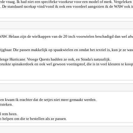
vraag. Ik had niet een specifieke voorkeur voor een model of merk. Vergeleken me
an. De standaard racekap vind/vond ik ook een voordeel aangezien ik de WAW ook
e WAW. Helaas zijn de wielkappen van de 20 inch voorwielen beschadigd dan wel afwe
jgbaar. Die passen makkelijk op spaakwielen en omdat het textiel is, kun je ze was
lenge Hurricane. Vroege Quests hadden ze ook, en Strada's natuurlijk.
ebruikte spinakerdoek en ook wel gewoon voeringstof, die is in veel kleuren te koop
 en kwam ik erachter dat de setjes niet meer gemaakt werden.
itsteken.
l rem heen.
n helpen om die te bestellen als ze passen.