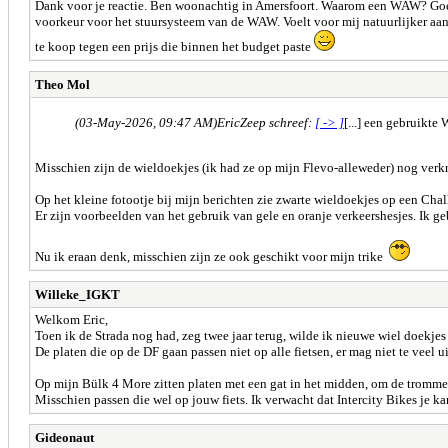
Dank voor je reactie. Ben woonachtig in Amersfoort. Waarom een WAW? Goede 
voorkeur voor het stuursysteem van de WAW. Voelt voor mij natuurlijker a
te koop tegen een prijs die binnen het budget paste
Theo Mol
(03-May-2026, 09:47 AM)
EricZeep schreef:
[ -> ]
[...] een gebruikt
Misschien zijn de wieldoekjes (ik had ze op mijn Flevo-alleweder) nog verkri
Op het kleine fotootje bij mijn berichten zie zwarte wieldoekjes op een Chal
Er zijn voorbeelden van het gebruik van gele en oranje verkeershesjes. Ik g
Nu ik eraan denk, misschien zijn ze ook geschikt voor mijn trike
Willeke_IGKT
Welkom Eric,
Toen ik de Strada nog had, zeg twee jaar terug, wilde ik nieuwe wiel doekjes
De platen die op de DF gaan passen niet op alle fietsen, er mag niet te veel u
Op mijn Bülk 4 More zitten platen met een gat in het midden, om de tromme
Misschien passen die wel op jouw fiets. Ik verwacht dat Intercity Bikes je ka
Gideonaut