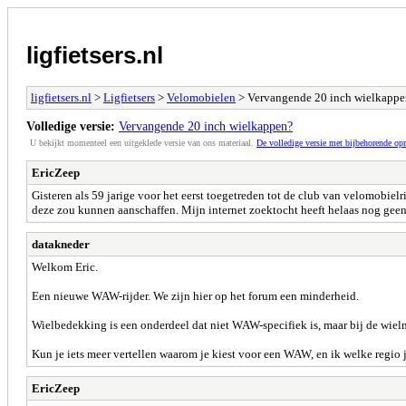
ligfietsers.nl
ligfietsers.nl
>
Ligfietsers
>
Velomobielen
> Vervangende 20 inch wielkappe
Volledige versie:
Vervangende 20 inch wielkappen?
U bekijkt momenteel een uitgeklede versie van ons materiaal.
De volledige versie met bijbehorende o
EricZeep
Gisteren als 59 jarige voor het eerst toegetreden tot de club van velomobie
deze zou kunnen aanschaffen. Mijn internet zoektocht heeft helaas nog geen 
datakneder
Welkom Eric.
Een nieuwe WAW-rijder. We zijn hier op het forum een minderheid.
Wielbedekking is een onderdeel dat niet WAW-specifiek is, maar bij de wielm
Kun je iets meer vertellen waarom je kiest voor een WAW, en ik welke regio j
EricZeep