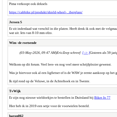
Pima verkoopt ook deksels
https://cabbike.pl/produkt/shield-wheel-...iberglass/
Jeroen S
Er zit inderdaad wat verschil in die platen. Heeft denk ik ook met de velgmaa
wat uit. Iets van 8-10 mm ofzo.
Wim -de roetsende
(03-May-2026, 09:47 AM)
EricZeep schreef:
[ -> ]
Gisteren als 59 ja
Welkom op dit forum. Veel lees- en nog veel meer schrijfplezier gewenst.
Was je hiervoor ook al een ligfietser of is de WAW je eerste aankoop op het 
Ik rijd rond op de Veluwe, in de Achterhoek en in Twente.
TvWijk
Er zijn nog nieuwe wieldoekjes te bestellen in Duitsland bij
Biker Jo 77
Hier heb ik in 2019 een setje voor de voorwielen besteld.
baron062