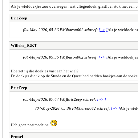
Als je wieldoekjes zou overwegen: wat vliegerdoek, glasfiber stok met een bui
EricZeep
(04-May-2026, 05:36 PM)
baron062 schreef:
[ -> ]
Als je wieldoekjes
Willeke_IGKT
(04-May-2026, 05:36 PM)
baron062 schreef:
[ -> ]
Als je wieldoekjes
Hoe zet jij die doekjes vast aan het wiel?
De doekjes die ik op de Strada en de Quest had hadden haakjes aan de spake
EricZeep
(05-May-2026, 07:47 PM)
EricZeep schreef:
[ -> ]
(04-May-2026, 05:36 PM)
baron062 schreef:
[ -> ]
Als je wiel
Heb geen naaimachine
Frutsel