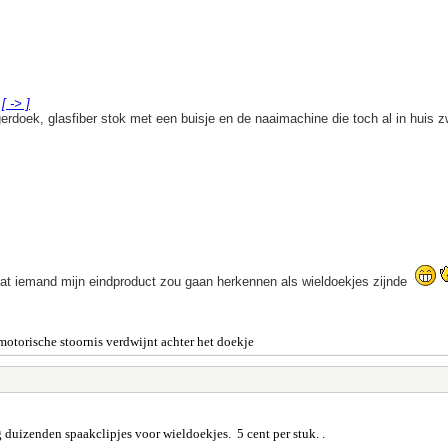
:
[ -> ]
rdoek, glasfiber stok met een buisje en de naaimachine die toch al in huis zwe
t dat iemand mijn eindproduct zou gaan herkennen als wieldoekjes zijnde
e motorische stoornis verdwijnt achter het doekje
duizenden spaakclipjes voor wieldoekjes. 5 cent per stuk. .