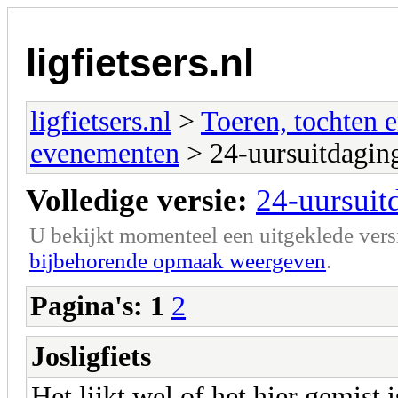
ligfietsers.nl
ligfietsers.nl
>
Toeren, tochten 
evenementen
> 24-uursuitdagin
Volledige versie:
24-uursuit
U bekijkt momenteel een uitgeklede vers
bijbehorende opmaak weergeven
.
Pagina's:
1
2
Josligfiets
Het lijkt wel of het hier gemist