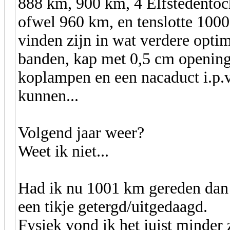
888 km, 900 km, 4 Elfstedento
ofwel 960 km, en tenslotte 1000
vinden zijn in wat verdere optim
banden, kap met 0,5 cm opening 
koplampen en een nacaduct i.p.v
kunnen...
Volgend jaar weer?
Weet ik niet...
Had ik nu 1001 km gereden dan v
een tikje getergd/uitgedaagd.
Fysiek vond ik het juist minder 