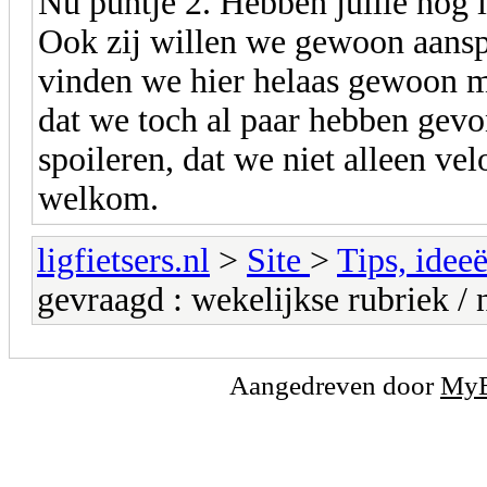
Nu puntje 2. Hebben jullie nog i
Ook zij willen we gewoon aanspr
vinden we hier helaas gewoon mi
dat we toch al paar hebben gev
spoileren, dat we niet alleen ve
welkom.
ligfietsers.nl
>
Site
>
Tips, idee
gevraagd : wekelijkse rubriek / 
Aangedreven door
My