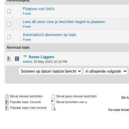
Aankondiging
Plaatsen van foto's
Frank
Lees dit eerst voor je berichten begint te plaatsen
Frank
Automatisch abonneren op topic
Frank
Normaal topic
Assen Liggers
 stem - 0 van 5 gemiddeld
1
2
3
4
5
twilwel
,
15-May-2023, 01:16 PM
Bevat nieuwe berichten
Bevat geen nieuwe berichten
Dit 
Populair topic (recent)
Bevat berichten van u
Populair topic (niet recent)
Ga naar locat