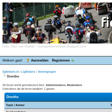
Welkom gast!
Aanmelden
Registreren
ligfietsers.nl
›
Ligfietsers
›
Verenigingen
Drenthe
Dit forum wordt gemodereerd door:
Administrators, Moderators
Gebruikers die dit forum bekijken: 1 gasten
Drenthe
Topic
/
Auteur