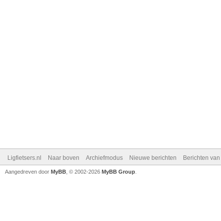
Ligfietsers.nl
Naar boven
Archiefmodus
Nieuwe berichten
Berichten va
Aangedreven door
MyBB
, © 2002-2026
MyBB Group
.