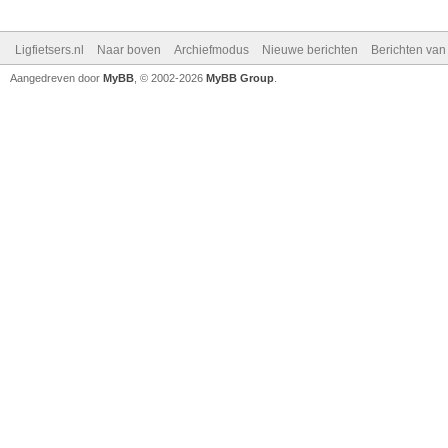
Ligfietsers.nl
Naar boven
Archiefmodus
Nieuwe berichten
Berichten va
Aangedreven door
MyBB
, © 2002-2026
MyBB Group
.