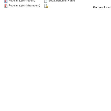
Populair topic (recent)
Bevat berichten van u
Populair topic (niet recent)
Ga naar locat