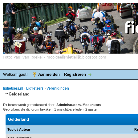
Welkom gast!
Aanmelden
Registreren
ligfietsers.nl
›
Ligfietsers
›
Verenigingen
Gelderland
Dit forum wordt gemodereerd door:
Administrators, Moderators
Gebruikers die dit forum bekijken: 1 onzichtbare leden, 2 gasten
Gelderland
Topic
/
Auteur
Re