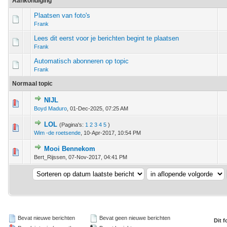
Aankondiging
Plaatsen van foto's
Frank
Lees dit eerst voor je berichten begint te plaatsen
Frank
Automatisch abonneren op topic
Frank
Normaal topic
NIJL
stem - 0 van 5 gemiddeld
1
2
3
4
5
Boyd Maduro
,
01-Dec-2025, 07:25 AM
LOL
(Pagina's:
1
2
3
4
5
)
stem - 0 van 5 gemiddeld
1
2
3
4
5
Wim -de roetsende
,
10-Apr-2017, 10:54 PM
Mooi Bennekom
stem - 0 van 5 gemiddeld
1
2
3
4
5
Bert_Rijssen,
07-Nov-2017, 04:41 PM
Bevat nieuwe berichten
Bevat geen nieuwe berichten
Dit 