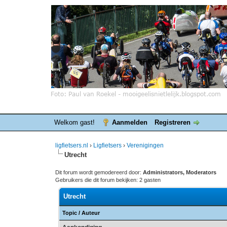
Welkom gast!
Aanmelden
Registreren
ligfietsers.nl
›
Ligfietsers
›
Verenigingen
Utrecht
Dit forum wordt gemodereerd door:
Administrators, Moderators
Gebruikers die dit forum bekijken: 2 gasten
Utrecht
Topic
/
Auteur