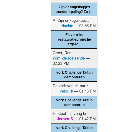
Zijn er kogelkopjes
zonder speling? Zo j...
A. Zijn er kogelkopj...
Hoekie
— 02:38 PM
Flevo-trike
restauratieprojectje
afgero...
Groet, Ren...
Wim -de roetsende
—
02:21 PM
vork Challenge Taifun
demonteren
De vork van de nar z...
veloc_h
— 01:46 PM
vork Challenge Taifun
demonteren
Er staat mij vaag bi...
Jeroen S
— 01:42 PM
vork Challenge Taifun