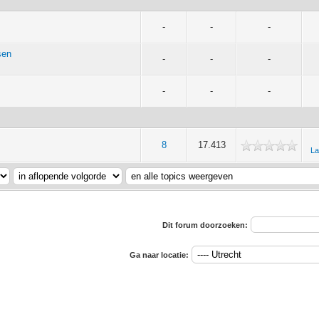
-
-
-
sen
-
-
-
-
-
-
8
17.413
La
Dit forum doorzoeken:
Ga naar locatie: