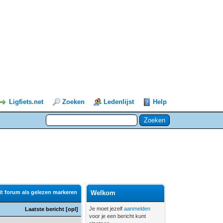
Ligfiets.net
Zoeken
Ledenlijst
Help
it forum als gelezen markeren
Welkom
Je moet jezelf
aanmelden
Laatste bericht
[
opl
]
voor je een bericht kunt