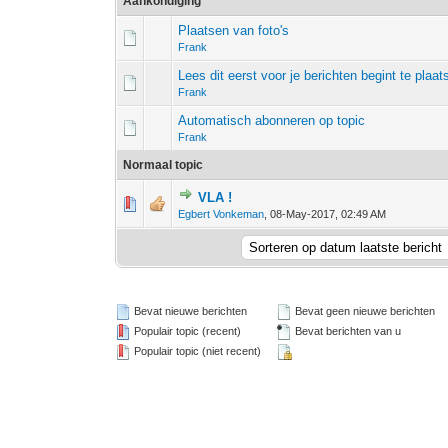
Aankondiging
Plaatsen van foto's
Frank
Lees dit eerst voor je berichten begint te plaat
Frank
Automatisch abonneren op topic
Frank
Normaal topic
VLA !
0 stem - 0 van 5 gemiddeld
1
2
3
4
5
Egbert Vonkeman
,
08-May-2017, 02:49 AM
Bevat nieuwe berichten
Bevat geen nieuwe berichten
Populair topic (recent)
Bevat berichten van u
Populair topic (niet recent)