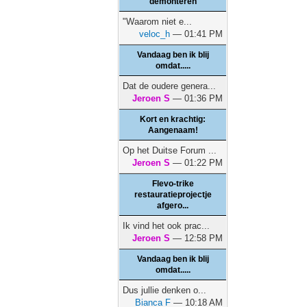
demonteren
"Waarom niet e...
veloc_h
— 01:41 PM
Vandaag ben ik blij
omdat.....
Dat de oudere genera...
Jeroen S
— 01:36 PM
Kort en krachtig:
Aangenaam!
Op het Duitse Forum ...
Jeroen S
— 01:22 PM
Flevo-trike
restauratieprojectje
afgero...
Ik vind het ook prac...
Jeroen S
— 12:58 PM
Vandaag ben ik blij
omdat.....
Dus jullie denken o...
Bianca F
— 10:18 AM