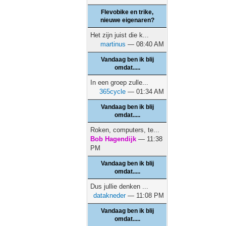
Flevobike en trike,
nieuwe eigenaren?
Het zijn juist die k...
martinus
— 08:40 AM
Vandaag ben ik blij
omdat.....
In een groep zulle...
365cycle
— 01:34 AM
Vandaag ben ik blij
omdat.....
Roken, computers, te...
Bob Hagendijk
— 11:38
PM
Vandaag ben ik blij
omdat.....
Dus jullie denken ...
datakneder
— 11:08 PM
Vandaag ben ik blij
omdat.....