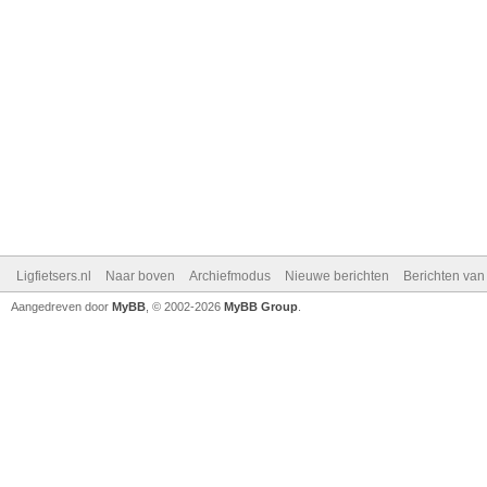
Ligfietsers.nl
Naar boven
Archiefmodus
Nieuwe berichten
Berichten va
Aangedreven door
MyBB
, © 2002-2026
MyBB Group
.