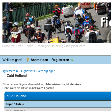
Welkom gast!
Aanmelden
Registreren
ligfietsers.nl
›
Ligfietsers
›
Verenigingen
Zuid Holland
Dit forum wordt gemodereerd door:
Administrators, Moderators
Gebruikers die dit forum bekijken: 1 gasten
Zuid Holland
Topic
/
Auteur