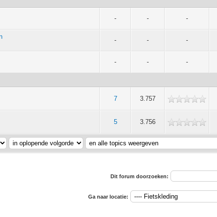
-
-
-
n
-
-
-
-
-
-
7
3.757
5
3.756
Dit forum doorzoeken:
Ga naar locatie: