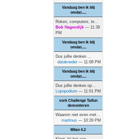
Vandaag ben ik blij
omdat.....
Roken, computers, te...
Bob Hagendijk
— 11:38
PM
Vandaag ben ik blij
omdat.....
Dus jullie denken ...
datakneder
— 11:08 PM
Vandaag ben ik blij
omdat.....
Dus jullie denken op...
Lopopodium
— 11:01 PM
vork Challenge Taifun
demonteren
Waarom niet even met...
martinus
— 10:29 PM
Milan 4.2
Klopt, bij het aan...