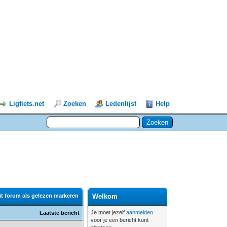
Ligfiets.net
Zoeken
Ledenlijst
Help
it forum als gelezen markeren
Welkom
Je moet jezelf
aanmelden
Laatste bericht
voor je een bericht kunt