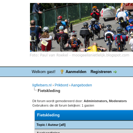
Welkom gast!
Aanmelden
Registreren
ligfietsers.nl
›
Prikbord
›
Aangeboden
Fietskleding
Dit forum wordt gemodereerd door:
Administrators, Moderators
Gebruikers die dit forum bekijken: 1 gasten
Fietskleding
Topic
/
Auteur
[
afl
]