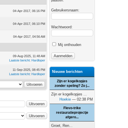
plaatsen.
Gebruikersnaam:
04-Apr-2017, 06:16 PM
04-Apr-2017, 06:10 PM
Wachtwoord:
04-Apr-2017, 04:56 AM
Mij onthouden
09-Aug-2025, 11:48 AM
Laatste bericht
:
Hardloper
11-Sep-2025, 08:45 PM
Nieuwe berichten
Laatste bericht
:
Hardloper
Zijn er kogelkopjes
zonder speling? Zo j...
Zijn er kogelkopjes ...
Hoekie
— 02:38 PM
Flevo-trike
restauratieprojectje
afgero...
Groet, Ren...