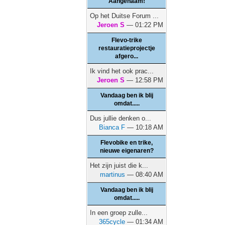
Aangenaam!
Op het Duitse Forum ...
Jeroen S
— 01:22 PM
Flevo-trike
restauratieprojectje
afgero...
Ik vind het ook prac...
Jeroen S
— 12:58 PM
Vandaag ben ik blij
omdat.....
Dus jullie denken o...
Bianca F
— 10:18 AM
Flevobike en trike,
nieuwe eigenaren?
Het zijn juist die k...
martinus
— 08:40 AM
Vandaag ben ik blij
omdat.....
In een groep zulle...
365cycle
— 01:34 AM