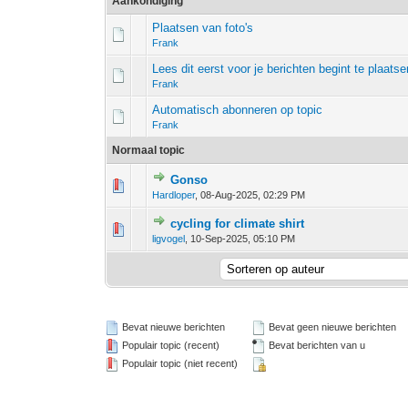
Aankondiging
Plaatsen van foto's
Frank
Lees dit eerst voor je berichten begint te plaatse
Frank
Automatisch abonneren op topic
Frank
Normaal topic
Gonso
0 stem - 0 van 5 gemiddeld
1
2
3
4
5
Hardloper
,
08-Aug-2025, 02:29 PM
cycling for climate shirt
0 stem - 0 van 5 gemiddeld
1
2
3
4
5
ligvogel
,
10-Sep-2025, 05:10 PM
Bevat nieuwe berichten
Bevat geen nieuwe berichten
Populair topic (recent)
Bevat berichten van u
Populair topic (niet recent)