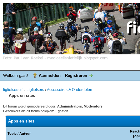
Welkom gast!
Aanmelden
Registreren
ligfietsers.nl
›
Ligfietsers
›
Accessoires & Onderdelen
Apps en sites
Dit forum wordt gemodereerd door:
Administrators, Moderators
Gebruikers die dit forum bekijken: 1 gasten
Apps en sites
React
Topic
/
Auteur
[
opl