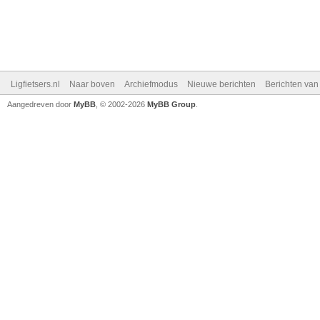
Ligfietsers.nl
Naar boven
Archiefmodus
Nieuwe berichten
Berichten va
Aangedreven door
MyBB
, © 2002-2026
MyBB Group
.