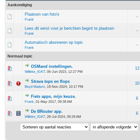
Aankondiging
Plaatsen van foto's
-
Frank
Lees dit eerst voor je berichten begint te plaatsen
-
Frank
Automatisch abonneren op topic
-
Frank
Normaal topic
OSMand instellingen.
m - 0 van 5 gemiddeld
1
2
3
4
5
12
Willeke_IGKT
,
06-Jun-2023, 12:27 PM
Strava tops en flops
m - 0 van 5 gemiddeld
1
2
3
4
5
10
Boyd Maduro
,
19-Nov-2024, 10:17 PM
Fiets apps, mijn keuze.
m - 0 van 5 gemiddeld
1
2
3
4
5
6
Frank
,
01-May-2017, 09:38 AM
De BRouter app.
m - 0 van 5 gemiddeld
1
2
3
4
5
6
Willeke_IGKT
,
28-Jul-2024, 09:29 AM