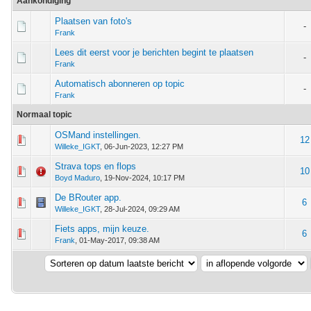
Aankondiging
Plaatsen van foto's
-
Frank
Lees dit eerst voor je berichten begint te plaatsen
-
Frank
Automatisch abonneren op topic
-
Frank
Normaal topic
OSMand instellingen.
m - 0 van 5 gemiddeld
1
2
3
4
5
12
Willeke_IGKT
,
06-Jun-2023, 12:27 PM
Strava tops en flops
m - 0 van 5 gemiddeld
1
2
3
4
5
10
Boyd Maduro
,
19-Nov-2024, 10:17 PM
De BRouter app.
m - 0 van 5 gemiddeld
1
2
3
4
5
6
Willeke_IGKT
,
28-Jul-2024, 09:29 AM
Fiets apps, mijn keuze.
m - 0 van 5 gemiddeld
1
2
3
4
5
6
Frank
,
01-May-2017, 09:38 AM