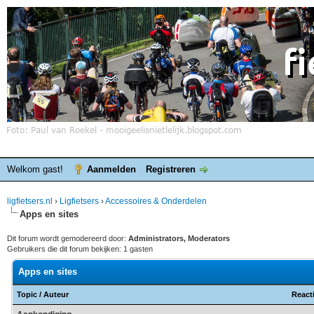
Welkom gast!
Aanmelden
Registreren
ligfietsers.nl
›
Ligfietsers
›
Accessoires & Onderdelen
Apps en sites
Dit forum wordt gemodereerd door:
Administrators, Moderators
Gebruikers die dit forum bekijken: 1 gasten
Apps en sites
Topic
/
Auteur
React