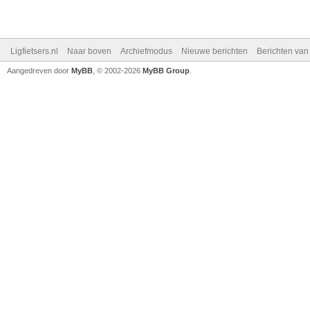
Ligfietsers.nl
Naar boven
Archiefmodus
Nieuwe berichten
Berichten va
Aangedreven door
MyBB
, © 2002-2026
MyBB Group
.