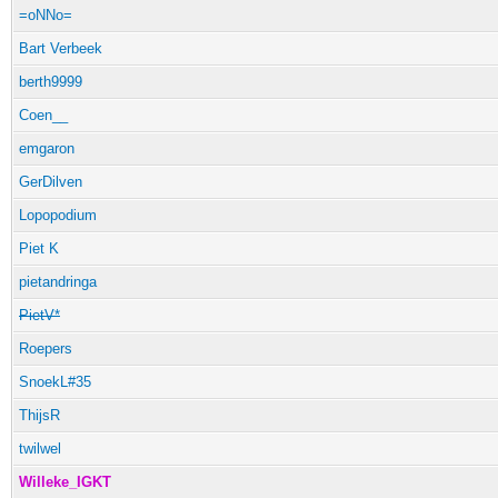
=oNNo=
Bart Verbeek
berth9999
Coen__
emgaron
GerDilven
Lopopodium
Piet K
pietandringa
PietV*
Roepers
SnoekL#35
ThijsR
twilwel
Willeke_IGKT