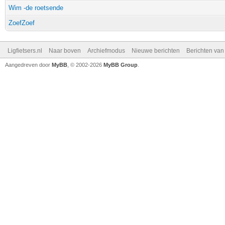
Wim -de roetsende
ZoefZoef
Ligfietsers.nl
Naar boven
Archiefmodus
Nieuwe berichten
Berichten va
Aangedreven door
MyBB
, © 2002-2026
MyBB Group
.