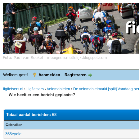
Welkom gast!
Aanmelden
Registreren
ligfietsers.nl
›
Ligfietsers
›
Velomobielen
›
De velomobielmarkt [split] Vandaag ben i
Wie heeft er een bericht geplaatst?
Totaal aantal berichten: 68
Gebruiker
365cycle