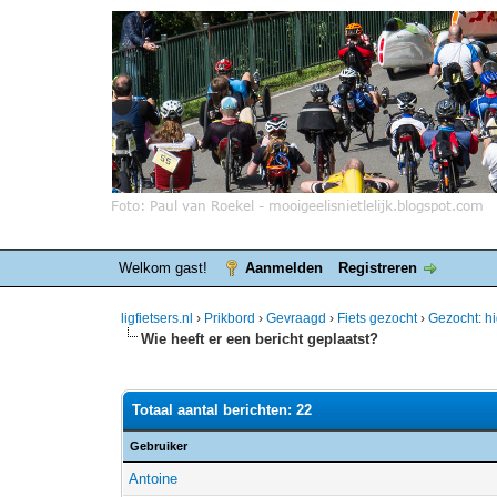
Welkom gast!
Aanmelden
Registreren
ligfietsers.nl
›
Prikbord
›
Gevraagd
›
Fiets gezocht
›
Gezocht: hi
Wie heeft er een bericht geplaatst?
Totaal aantal berichten: 22
Gebruiker
Antoine