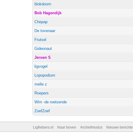
blokdoorn
Bob Hagendijk
Chepap
De tovenaar
Frutsel
Gideonaut
Jeroen S
ligvogel
Lopopodium
melle z
Roepers
Wim -de roetsende
ZoefZoef
Ligfietsers.nl
Naar boven
Archiefmodus
Nieuwe berichte