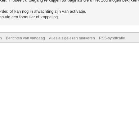
n. Probeert u toegang te krijgen tot pagina's die u niet zou mogen bekijken?
er, of kan nog in afwachting zijn van activatie.
n via een formulier of koppeling.
n
Berichten van vandaag
Alles als gelezen markeren
RSS-syndicatie