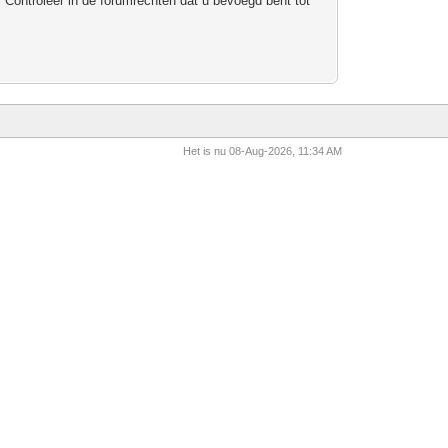
 Controleer in de forumrechten dat u bevoegd bent tot
Het is nu 08-Aug-2026, 11:34 AM