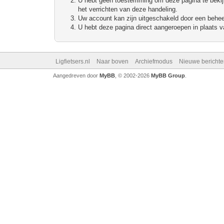
U hebt geen toestemming om deze pagina te bekijke
het verrichten van deze handeling.
Uw account kan zijn uitgeschakeld door een beheerd
U hebt deze pagina direct aangeroepen in plaats va
Ligfietsers.nl
Naar boven
Archiefmodus
Nieuwe berichte
Aangedreven door
MyBB
, © 2002-2026
MyBB Group
.