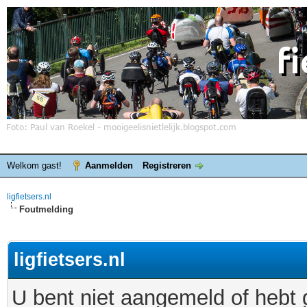
Welkom gast!
Aanmelden
Registreren
ligfietsers.nl
Foutmelding
ligfietsers.nl
U bent niet aangemeld of hebt