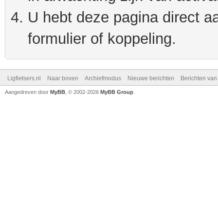
U hebt deze pagina direct a
formulier of koppeling.
Ligfietsers.nl
Naar boven
Archiefmodus
Nieuwe berichten
Berichten va
Aangedreven door
MyBB
, © 2002-2026
MyBB Group
.