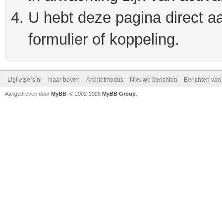
U hebt deze pagina direct a
formulier of koppeling.
Ligfietsers.nl
Naar boven
Archiefmodus
Nieuwe berichten
Berichten va
Aangedreven door
MyBB
, © 2002-2026
MyBB Group
.