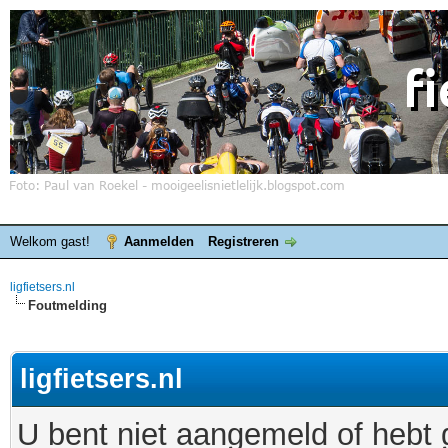
Welkom gast!
Aanmelden
Registreren
ligfietsers.nl
Foutmelding
ligfietsers.nl
U bent niet aangemeld of hebt