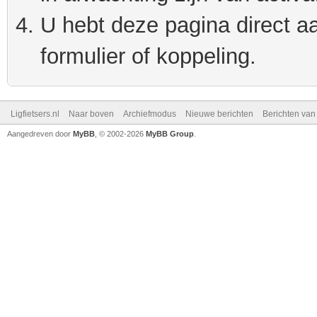
U hebt deze pagina direct a
formulier of koppeling.
Ligfietsers.nl
Naar boven
Archiefmodus
Nieuwe berichten
Berichten va
Aangedreven door
MyBB
, © 2002-2026
MyBB Group
.