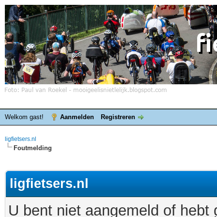
Welkom gast!
Aanmelden
Registreren
ligfietsers.nl
Foutmelding
ligfietsers.nl
U bent niet aangemeld of hebt