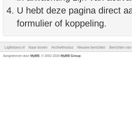
U hebt deze pagina direct a
formulier of koppeling.
Ligfietsers.nl
Naar boven
Archiefmodus
Nieuwe berichten
Berichten va
Aangedreven door
MyBB
, © 2002-2026
MyBB Group
.