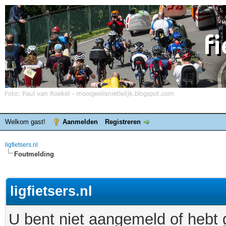
Welkom gast!
Aanmelden
Registreren
ligfietsers.nl
Foutmelding
ligfietsers.nl
U bent niet aangemeld of hebt