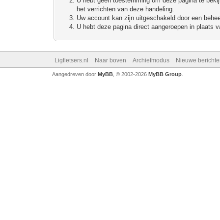
U hebt geen toestemming om deze pagina te bekijke
het verrichten van deze handeling.
Uw account kan zijn uitgeschakeld door een beheerd
U hebt deze pagina direct aangeroepen in plaats va
Ligfietsers.nl
Naar boven
Archiefmodus
Nieuwe berichte
Aangedreven door
MyBB
, © 2002-2026
MyBB Group
.