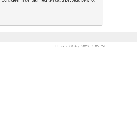
 Controleer in de forumrechten dat u bevoegd bent tot
Het is nu 08-Aug-2026, 03:05 PM