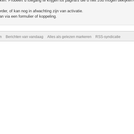
n. Probeert u toegang te krijgen tot pagina's die u niet zou mogen bekijken?
er, of kan nog in afwachting zijn van activatie.
n via een formulier of koppeling.
n
Berichten van vandaag
Alles als gelezen markeren
RSS-syndicatie